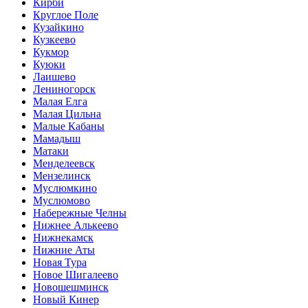
Кирби
Круглое Поле
Кузайкино
Кузкеево
Кукмор
Куюки
Лаишево
Лениногорск
Малая Елга
Малая Цильна
Малые Кабаны
Мамадыш
Матаки
Менделеевск
Мензелинск
Муслюмкино
Муслюмово
Набережные Челны
Нижнее Алькеево
Нижнекамск
Нижние Аты
Новая Тура
Новое Шигалеево
Новошешминск
Новый Кинер