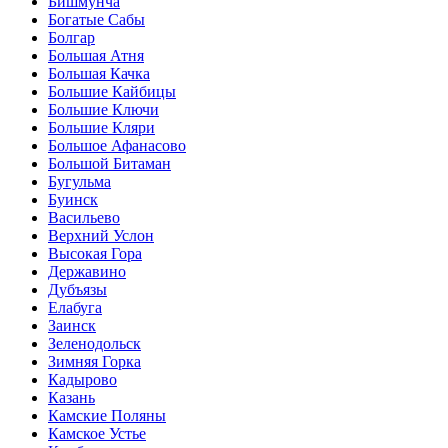
Бишмунча
Богатые Сабы
Болгар
Большая Атня
Большая Качка
Большие Кайбицы
Большие Ключи
Большие Кляри
Большое Афанасово
Большой Битаман
Бугульма
Буинск
Васильево
Верхний Услон
Высокая Гора
Державино
Дубъязы
Елабуга
Заинск
Зеленодольск
Зимняя Горка
Кадырово
Казань
Камские Поляны
Камское Устье