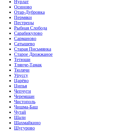
Нурлат
Осиново
Отар-Дубровка
Пермяки
Пестрецы
Рыбная Слобода
Сарабикулово
Сарманово
Сатышево
Старая Письмянка
Старое Дрожжаное
Тетюши
Тлянче-Тамак
Тюлячи
Уруссу
Царёво
Ципья
Чепчуги
Черемшан
Чистополь
Чишма-Баш
Чутай
Шали
Шахмайкино
Шугурово