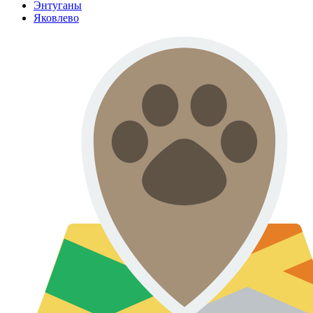
Энтуганы
Яковлево