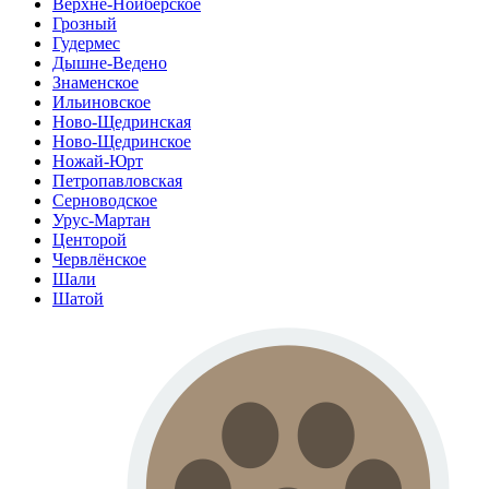
Верхне-Нойберское
Грозный
Гудермес
Дышне-Ведено
Знаменское
Ильиновское
Ново-Щедринская
Ново-Щедринское
Ножай-Юрт
Петропавловская
Серноводское
Урус-Мартан
Центорой
Червлёнское
Шали
Шатой