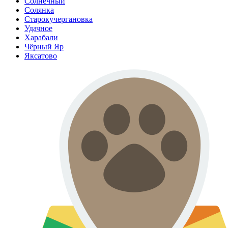
Солнечный
Солянка
Старокучергановка
Удачное
Харабали
Чёрный Яр
Яксатово