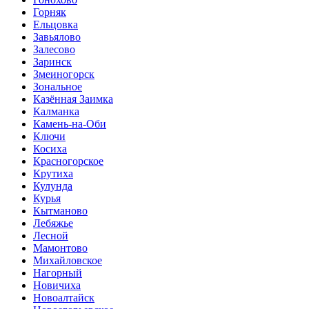
Горняк
Ельцовка
Завьялово
Залесово
Заринск
Змеиногорск
Зональное
Казённая Заимка
Калманка
Камень-на-Оби
Ключи
Косиха
Красногорское
Крутиха
Кулунда
Курья
Кытманово
Лебяжье
Лесной
Мамонтово
Михайловское
Нагорный
Новичиха
Новоалтайск