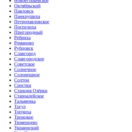
Новоегорьевское
Октябрьский
Павловск
Панкрушиха
Петропавловское
Поспелиха
Пригородный
Ребриха
Романово
Рубцовск
Славгород
Славгородское
Советское
Солнечное
Солонешное
Солтон
Сростки
Станция Озёрки
Староалейское
Тальменка
Тогул
Топчиха
Троицкое
Тюменцево
Украинский