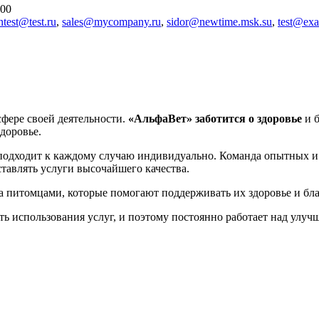
:00
ntest@test.ru
,
sales@mycompany.ru
,
sidor@newtime.msk.su
,
test@ex
сфере своей деятельности.
«АльфаВет»
заботится о здоровье
и б
доровье.
одходит к каждому случаю индивидуально. Команда опытных 
ставлять услуги высочайшего качества.
а питомцами, которые помогают поддерживать их здоровье и бл
ть использования услуг, и поэтому постоянно работает над улуч