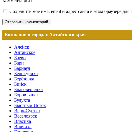
Комментарий
Сохранить моё имя, email и адрес сайта в этом браузере д
Компании в городах Алтайского края
Алейск
Алтайское
Баево
Барн
Барнаул
Белокуриха
Берёзовка
Бийск
Благовещенка
Боровлянка
Булухта
Быстрый Исток
Верх-Суетка
Веселоярск
Власиха
Волчиха
Гонохово