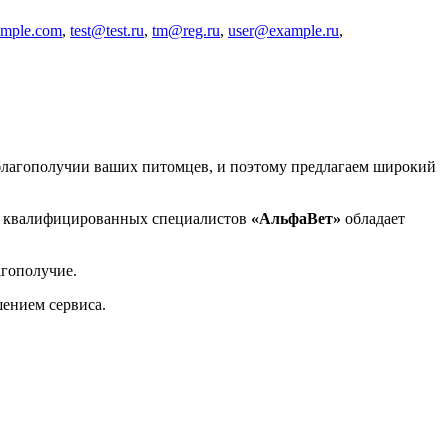
ample.com
,
test@test.ru
,
tm@reg.ru
,
user@example.ru
,
лагополучии ваших питомцев, и поэтому предлагаем широкий
и квалифицированных специалистов
«АльфаВет»
обладает
агополучие.
шением сервиса.