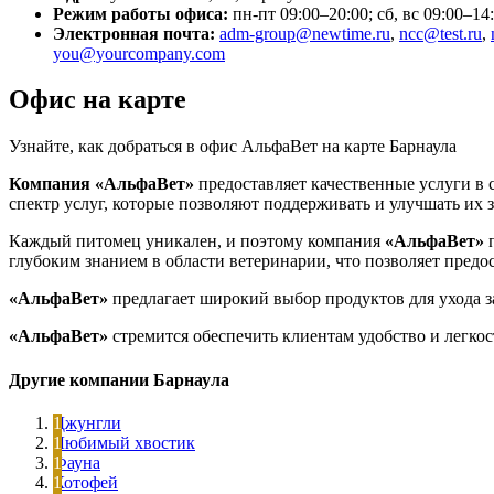
Режим работы офиса:
пн-пт 09:00–20:00; сб, вс 09:00–14
Электронная почта:
adm-group@newtime.ru
,
ncc@test.ru
,
you@yourcompany.com
Офис на карте
Узнайте, как добраться в офис АльфаВет на карте Барнаула
Компания «АльфаВет»
предоставляет качественные услуги в 
спектр услуг, которые позволяют поддерживать и улучшать их з
Каждый питомец уникален, и поэтому компания
«АльфаВет»
п
глубоким знанием в области ветеринарии, что позволяет предо
«АльфаВет»
предлагает широкий выбор продуктов для ухода з
«АльфаВет»
стремится обеспечить клиентам удобство и легкос
Другие компании Барнаула
Джунгли
Любимый хвостик
Фауна
Котофей