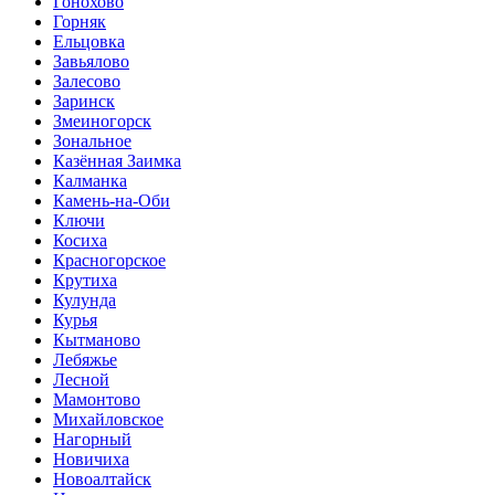
Гонохово
Горняк
Ельцовка
Завьялово
Залесово
Заринск
Змеиногорск
Зональное
Казённая Заимка
Калманка
Камень-на-Оби
Ключи
Косиха
Красногорское
Крутиха
Кулунда
Курья
Кытманово
Лебяжье
Лесной
Мамонтово
Михайловское
Нагорный
Новичиха
Новоалтайск