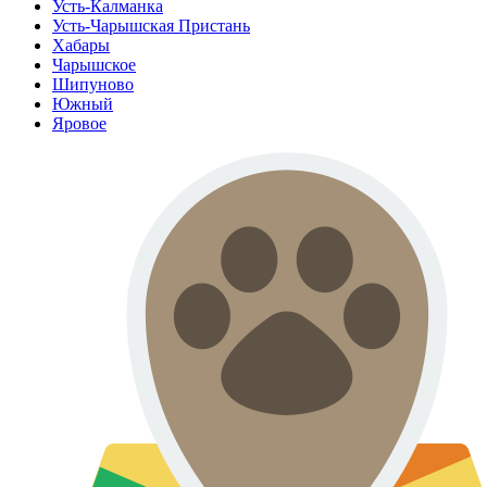
Усть-Калманка
Усть-Чарышская Пристань
Хабары
Чарышское
Шипуново
Южный
Яровое