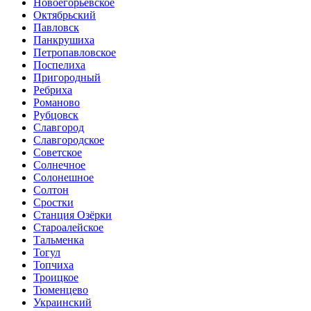
Новоегорьевское
Октябрьский
Павловск
Панкрушиха
Петропавловское
Поспелиха
Пригородный
Ребриха
Романово
Рубцовск
Славгород
Славгородское
Советское
Солнечное
Солонешное
Солтон
Сростки
Станция Озёрки
Староалейское
Тальменка
Тогул
Топчиха
Троицкое
Тюменцево
Украинский