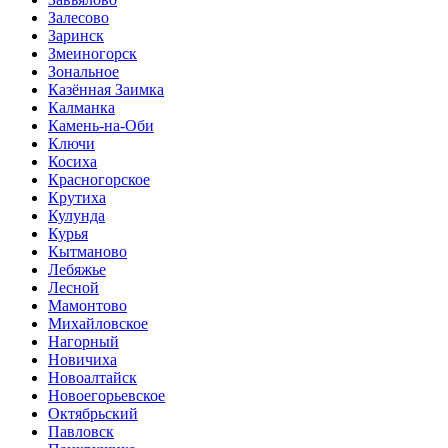
Залесово
Заринск
Змеиногорск
Зональное
Казённая Заимка
Калманка
Камень-на-Оби
Ключи
Косиха
Красногорское
Крутиха
Кулунда
Курья
Кытманово
Лебяжье
Лесной
Мамонтово
Михайловское
Нагорный
Новичиха
Новоалтайск
Новоегорьевское
Октябрьский
Павловск