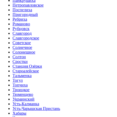
Панкрушиха
Петропавловское
Поспелиха
Пригородный
Ребриха
Романово
Рубцовск
Славгород
Славгородское
Советское
Солнечное
Солонешное
Солтон
Сростки
Станция Озёрки
Староалейское
Тальменка
Тогул
Топчиха
Троицкое
Тюменцево
Украинский
Усть-Калманка
Усть-Чарышская Пристань
Хабары