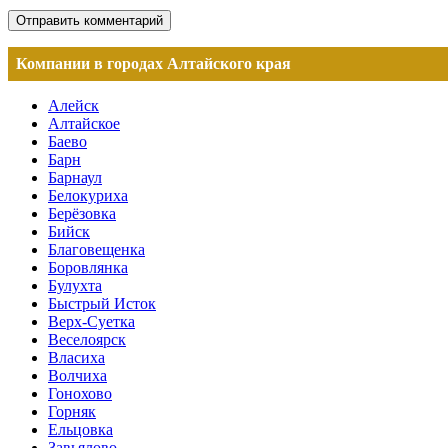
Компании в городах Алтайского края
Алейск
Алтайское
Баево
Барн
Барнаул
Белокуриха
Берёзовка
Бийск
Благовещенка
Боровлянка
Булухта
Быстрый Исток
Верх-Суетка
Веселоярск
Власиха
Волчиха
Гонохово
Горняк
Ельцовка
Завьялово