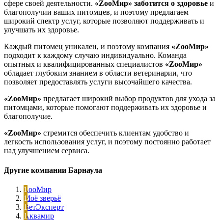
сфере своей деятельности.
«ZооМир»
заботится о здоровье
и
благополучии ваших питомцев, и поэтому предлагаем
широкий спектр услуг, которые позволяют поддерживать и
улучшать их здоровье.
Каждый питомец уникален, и поэтому компания
«ZооМир»
подходит к каждому случаю индивидуально. Команда
опытных и квалифицированных специалистов
«ZооМир»
обладает глубоким знанием в области ветеринарии, что
позволяет предоставлять услуги высочайшего качества.
«ZооМир»
предлагает широкий выбор продуктов для ухода за
питомцами, которые помогают поддерживать их здоровье и
благополучие.
«ZооМир»
стремится обеспечить клиентам удобство и
легкость использования услуг, и поэтому постоянно работает
над улучшением сервиса.
Другие компании Барнаула
ZooМир
Моё зверьё
ВетЭксперт
Аквамир