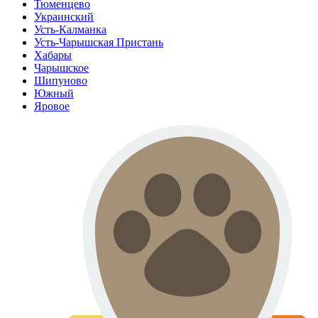
Тюменцево
Украинский
Усть-Калманка
Усть-Чарышская Пристань
Хабары
Чарышское
Шипуново
Южный
Яровое