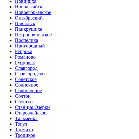
Новичиха
Новоалтайск
Новоегорьевское
Октябрьский
Павловск
Панкрушиха
Петропавловское
Поспелиха
Пригородный
Ребриха
Романово
Рубцовск
Славгород
Славгородское
Советское
Солнечное
Солонешное
Солтон
Сростки
Станция Озёрки
Староалейское
Тальменка
Тогул
Топчиха
Троицкое