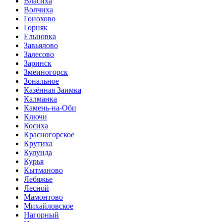
Власиха
Волчиха
Гонохово
Горняк
Ельцовка
Завьялово
Залесово
Заринск
Змеиногорск
Зональное
Казённая Заимка
Калманка
Камень-на-Оби
Ключи
Косиха
Красногорское
Крутиха
Кулунда
Курья
Кытманово
Лебяжье
Лесной
Мамонтово
Михайловское
Нагорный