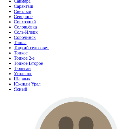
Сакмара
Саракташ
Светлый
Северное
Совхозный
Соловьёвка
Соль-Илецк
Сорочинск
Ташла
Тоцкий сельсовет
Тоцкое
Тоцкое 2-е
Тоцкое Второе
Тюльган
Угольное
Шарлык
Южный Урал
Ясный