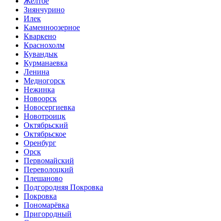
Жёлтое
Зиянчурино
Илек
Каменноозерное
Кваркено
Краснохолм
Кувандык
Курманаевка
Ленина
Медногорск
Нежинка
Новоорск
Новосергиевка
Новотроицк
Октябрьский
Октябрьское
Оренбург
Орск
Первомайский
Переволоцкий
Плешаново
Подгородняя Покровка
Покровка
Пономарёвка
Пригородный