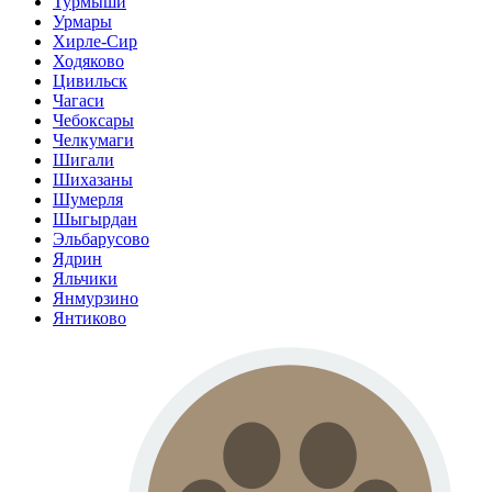
Турмыши
Урмары
Хирле-Сир
Ходяково
Цивильск
Чагаси
Чебоксары
Челкумаги
Шигали
Шихазаны
Шумерля
Шыгырдан
Эльбарусово
Ядрин
Яльчики
Янмурзино
Янтиково