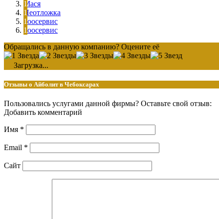
Мася
Неотложка
Зоосервис
Зоосервис
Обращались в данную компанию? Оцените её
Загрузка...
Отзывы о Айболит в Чебоксарах
Пользовались услугами данной фирмы? Оставьте свой отзыв:
Добавить комментарий
Имя
*
Email
*
Сайт