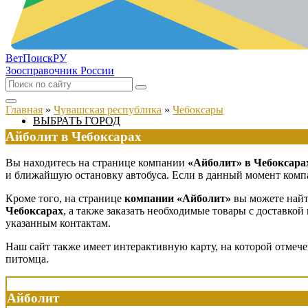
ВетПоиск
РУ
Зоосправочник России
Главная
»
Чувашская республика
»
Чебоксары
ВЫБРАТЬ ГОРОД
Айболит в Чебоксарах
Вы находитесь на странице компании
«Айболит» в Чебоксара
и ближайшую остановку автобуса. Если в данный момент компан
Кроме того, на странице
компании «Айболит»
вы можете найти
Чебоксарах
, а также заказать необходимые товары с доставко
указанным контактам.
Наш сайт также имеет интерактивную карту, на которой отмеч
питомца.
Айболит