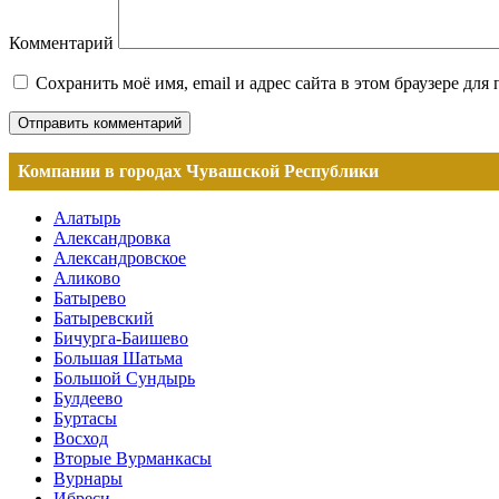
Комментарий
Сохранить моё имя, email и адрес сайта в этом браузере д
Компании в городах Чувашской Республики
Алатырь
Александровка
Александровское
Аликово
Батырево
Батыревский
Бичурга-Баишево
Большая Шатьма
Большой Сундырь
Булдеево
Буртасы
Восход
Вторые Вурманкасы
Вурнары
Ибреси