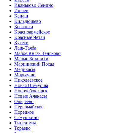
Иваньково-Ленино
Ишлеи
Канаш
Кильдюшево
Козловка
Красноармейское
Красные Четаи
Кугеси
Лащ-Таяба
Малое Князь-Теняково
Малые Бикшихи
Мариинский Посад
Медикасы
Моргауши
Николаевское
Новая Шемурша
Новочебоксарск
Новые Ачакасы
Ольдеево
Первомайское
Порецкое
Самушкино
Типсирмы
Тораево