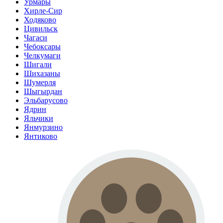
Урмары
Хирле-Сир
Ходяково
Цивильск
Чагаси
Чебоксары
Челкумаги
Шигали
Шихазаны
Шумерля
Шыгырдан
Эльбарусово
Ядрин
Яльчики
Янмурзино
Янтиково