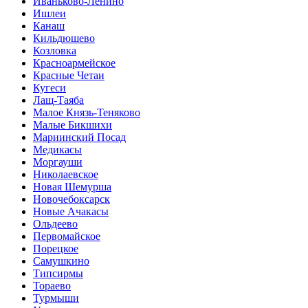
Иваньково-Ленино
Ишлеи
Канаш
Кильдюшево
Козловка
Красноармейское
Красные Четаи
Кугеси
Лащ-Таяба
Малое Князь-Теняково
Малые Бикшихи
Мариинский Посад
Медикасы
Моргауши
Николаевское
Новая Шемурша
Новочебоксарск
Новые Ачакасы
Ольдеево
Первомайское
Порецкое
Самушкино
Типсирмы
Тораево
Турмыши