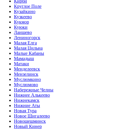
Кирби
Круглое Поле
Кузайкино
Кузкеево
Кукмор
Куюки
Лаишево
Лениногорск
Малая Елга
Малая Цильна
Малые Кабаны
Мамадыш
Матаки
Менделеевск
Мензелинск
Муслюмкино
Муслюмово
Набережные Челны
Нижнее Алькеево
Нижнекамск
Нижние Аты
Новая Тура
Новое Шигалеево
Новошешминск
Новый Кинер