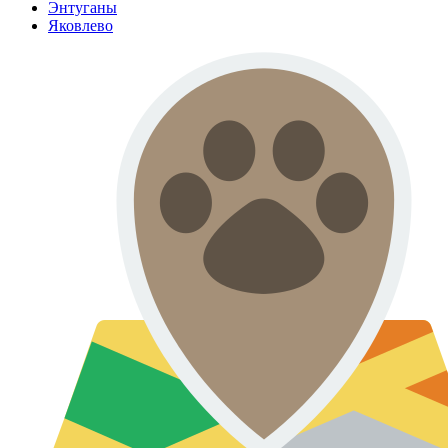
Энтуганы
Яковлево