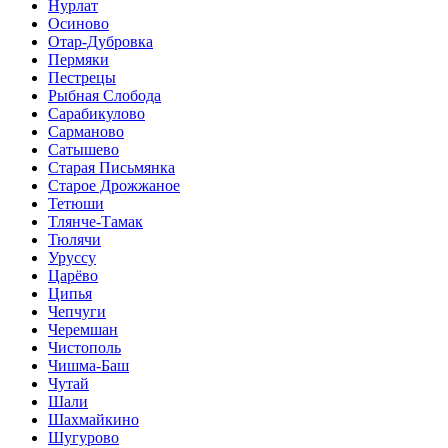
Нурлат
Осиново
Отар-Дубровка
Пермяки
Пестрецы
Рыбная Слобода
Сарабикулово
Сарманово
Сатышево
Старая Письмянка
Старое Дрожжаное
Тетюши
Тлянче-Тамак
Тюлячи
Уруссу
Царёво
Ципья
Чепчуги
Черемшан
Чистополь
Чишма-Баш
Чутай
Шали
Шахмайкино
Шугурово