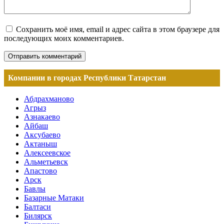
Сохранить моё имя, email и адрес сайта в этом браузере для
последующих моих комментариев.
Компании в городах Республики Татарстан
Абдрахманово
Агрыз
Азнакаево
Айбаш
Аксубаево
Актаныш
Алексеевское
Альметьевск
Апастово
Арск
Бавлы
Базарные Матаки
Балтаси
Билярск