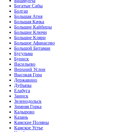
Бишмунча
Богатые Сабы
Болгар
Большая Атня
Большая Качка
Большие Кайбицы
Большие Ключи
Большие Кляри
Большое Афанасово
Большой Битаман
Бугульма
Буинск
Васильево
Верхний Услон
Высокая Гора
Державино
Дубъязы
Елабуга
Заинск
Зеленодольск
Зимняя Горка
Кадырово
Казань
Камские Поляны
Камское Устье