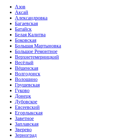
Азов
Аксай
Александровка
Багаевская
Батайск
Белая Калитва
Боковская
Большая Мартыновка
Большое Ремонтное
Верхнетемерницкий
Весёлый
Вёшенская
Волгодонск
Волошино
Грушевская
Гуково
Донецк
Дубовское
Евсеевский
Егорлыкская
Заветное
Заплавская
Зверево
Зерноград