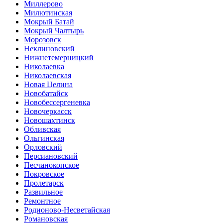
Миллерово
Милютинская
Мокрый Батай
Мокрый Чалтырь
Морозовск
Неклиновский
Нижнетемерницкий
Николаевка
Николаевская
Новая Целина
Новобатайск
Новобессергеневка
Новочеркасск
Новошахтинск
Обливская
Ольгинская
Орловский
Персиановский
Песчанокопское
Покровское
Пролетарск
Развильное
Ремонтное
Родионово-Несветайская
Романовская