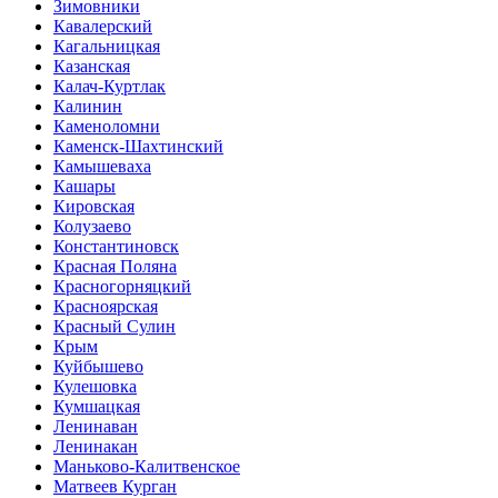
Зимовники
Кавалерский
Кагальницкая
Казанская
Калач-Куртлак
Калинин
Каменоломни
Каменск-Шахтинский
Камышеваха
Кашары
Кировская
Колузаево
Константиновск
Красная Поляна
Красногорняцкий
Красноярская
Красный Сулин
Крым
Куйбышево
Кулешовка
Кумшацкая
Ленинаван
Ленинакан
Маньково-Калитвенское
Матвеев Курган