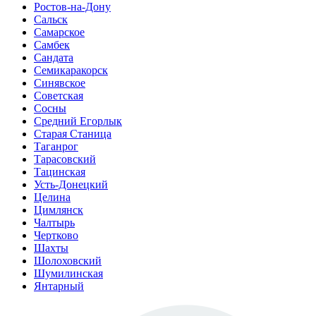
Ростов-на-Дону
Сальск
Самарское
Самбек
Сандата
Семикаракорск
Синявское
Советская
Сосны
Средний Егорлык
Старая Станица
Таганрог
Тарасовский
Тацинская
Усть-Донецкий
Целина
Цимлянск
Чалтырь
Чертково
Шахты
Шолоховский
Шумилинская
Янтарный