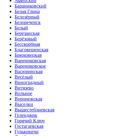
Афипский
Бараниковский
Белая Глина
Белозёрный
Белореченск
Белый
Березанская
Берёзовый
Бесскорбная
Благовещенская
Брюховецкая
Варениковская
Варениковское
Васюринская
Весёлый
Виноградный
Витязево
Вольное
Воронежская
Выселки
Вышестеблиевская
Геленджик
Горячий Ключ
Гостагаевская
Гулькевичи