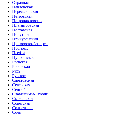
Отрадная
Павловская
Переясловская
Петровская
Петропавловская
Платнировская
Полтавская
Попутная
Прикубанский
Приморско-Ахтарск
Прогресс
Псебай
Пушкинское
Раевская
Роговская
Рудь
Русское
Саратовская
Северская
Сенной
Славянск-на-Кубани
Смоленская
Советская
Солнечный
Сочи