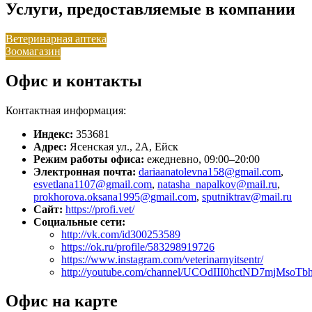
Услуги, предоставляемые в компании
Ветеринарная аптека
Зоомагазин
Офис и контакты
Контактная информация:
Индекс:
353681
Адрес:
Ясенская ул., 2А, Ейск
Режим работы офиса:
ежедневно, 09:00–20:00
Электронная почта:
dariaanatolevna158@gmail.com
,
esvetlana1107@gmail.com
,
natasha_napalkov@mail.ru
,
prokhorova.oksana1995@gmail.com
,
sputniktrav@mail.ru
Сайт:
https://profi.vet/
Социальные сети:
http://vk.com/id300253589
https://ok.ru/profile/583298919726
https://www.instagram.com/veterinarnyitsentr/
http://youtube.com/channel/UCOdIII0hctND7mjMsoTb
Офис на карте