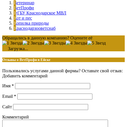
Ветеринар
ВетПрофи
ФГБУ Краснодарское МВЛ
Кот и пес
Копилка природы
Краснодарзооветснаб
Обращались в данную компанию? Оцените её
Загрузка...
Отзывы о ВетПрофи в Ейске
Пользовались услугами данной фирмы? Оставьте свой отзыв:
Добавить комментарий
Имя
*
Email
*
Сайт
Комментарий