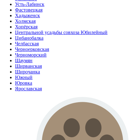
Усть-Лабинск
Фастовецкая
Хадыженск
Холмская
Хопёрская
Центральной усадьбы совхоза Юбилейный
Цибанобалка
Челбасская
Черноерковская
Черноморский
Шаумян
Ширванская
Широчанка
Южный
Юровка
Ярославская