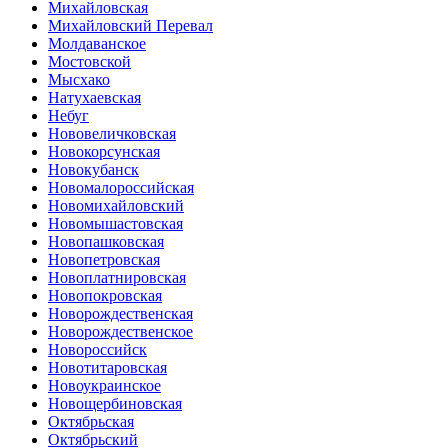
Михайловская
Михайловский Перевал
Молдаванское
Мостовской
Мысхако
Натухаевская
Небуг
Нововеличковская
Новокорсунская
Новокубанск
Новомалороссийская
Новомихайловский
Новомышастовская
Новопашковская
Новопетровская
Новоплатнировская
Новопокровская
Новорождественская
Новорождественское
Новороссийск
Новотитаровская
Новоукраинское
Новощербиновская
Октябрьская
Октябрьский