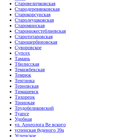
Старовеличковская
Стародеревянковская
Старокорсунская
Старолеушковская
Староминская
Старонижестеблиевская
Старотитаровская
Старощербиновская
Суворовское
Супсех
Тамань
Тбилисская
Темижбекская
Темрюк
Тенгинка
Терновская
Тимашевск
Тихорецк
Троицкая
Трудобеликовский
Туапсе
Удобная
ул. Археолога Ве вского
успенская буденого 39а
Успенское