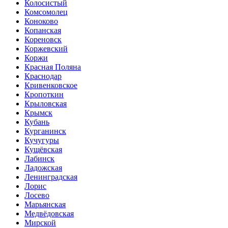
Колосистый
Комсомолец
Коноково
Копанская
Кореновск
Коржевский
Коржи
Красная Поляна
Краснодар
Кривенковское
Кропоткин
Крыловская
Крымск
Кубань
Курганинск
Кучугуры
Кущёвская
Лабинск
Ладожская
Ленинградская
Лорис
Лосево
Марьянская
Медвёдовская
Мирской