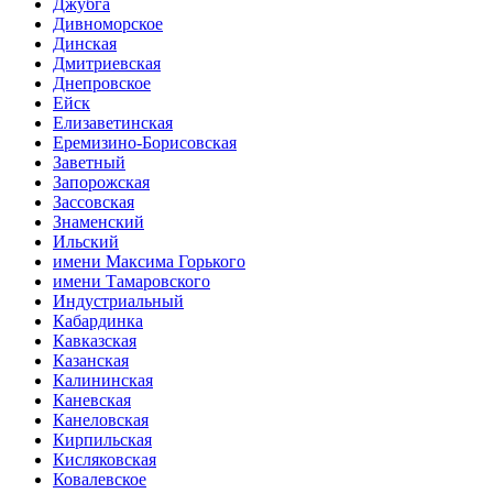
Джубга
Дивноморское
Динская
Дмитриевская
Днепровское
Ейск
Елизаветинская
Еремизино-Борисовская
Заветный
Запорожская
Зассовская
Знаменский
Ильский
имени Максима Горького
имени Тамаровского
Индустриальный
Кабардинка
Кавказская
Казанская
Калининская
Каневская
Канеловская
Кирпильская
Кисляковская
Ковалевское