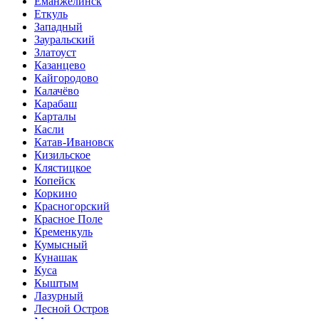
Еманжелинск
Еткуль
Западный
Зауральский
Златоуст
Казанцево
Кайгородово
Калачёво
Карабаш
Карталы
Касли
Катав-Ивановск
Кизильское
Клястицкое
Копейск
Коркино
Красногорский
Красное Поле
Кременкуль
Кумысный
Кунашак
Куса
Кыштым
Лазурный
Лесной Остров