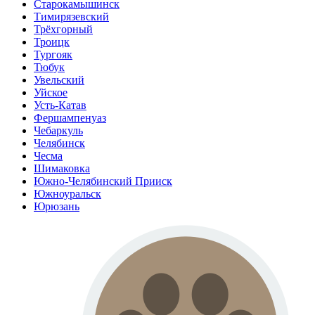
Старокамышинск
Тимирязевский
Трёхгорный
Троицк
Тургояк
Тюбук
Увельский
Уйское
Усть-Катав
Фершампенуаз
Чебаркуль
Челябинск
Чесма
Шимаковка
Южно-Челябинский Прииск
Южноуральск
Юрюзань