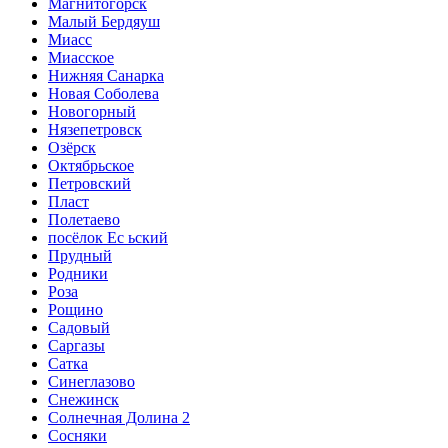
Магнитогорск
Малый Бердяуш
Миасс
Миасское
Нижняя Санарка
Новая Соболева
Новогорный
Нязепетровск
Озёрск
Октябрьское
Петровский
Пласт
Полетаево
посёлок Ес ьский
Прудный
Родники
Роза
Рощино
Садовый
Саргазы
Сатка
Синеглазово
Снежинск
Солнечная Долина 2
Сосняки