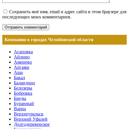
Сохранить моё имя, email и адрес сайта в этом браузере для
последующих моих комментариев.
Компании в городах Челябинской области
Агаповка
Айлино
Аминево
Аргаяш
Аша
Бакал
Баландино
Белозеры
Бобровка
Бреды
Буранный
Варна
Верхнеуральск
Верхний Уфалей
Долгодеревенское