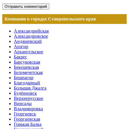
Компании в городах Ставропольского края
Александрийская
Александровское
Анджиевский
Арзгир
Архангельское
Бакрес
Барсуковская
Бекешевская
Беломечетская
Бешпагир
Благодарный
Большая Джалга
Будённовск
Верхнерусское
Винсады
Владимировка
Георгиевск
Георгиевская
Горькая Балка