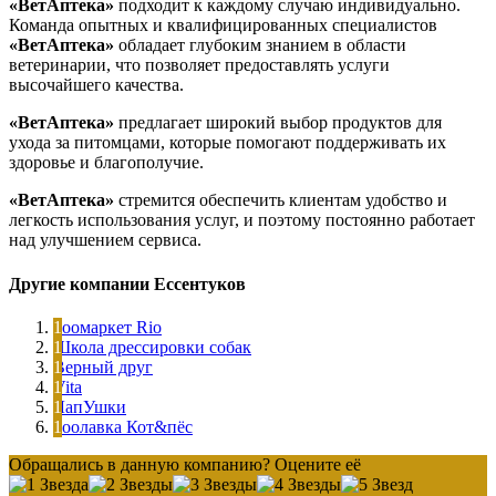
«ВетАптека»
подходит к каждому случаю индивидуально.
Команда опытных и квалифицированных специалистов
«ВетАптека»
обладает глубоким знанием в области
ветеринарии, что позволяет предоставлять услуги
высочайшего качества.
«ВетАптека»
предлагает широкий выбор продуктов для
ухода за питомцами, которые помогают поддерживать их
здоровье и благополучие.
«ВетАптека»
стремится обеспечить клиентам удобство и
легкость использования услуг, и поэтому постоянно работает
над улучшением сервиса.
Другие компании Ессентуков
Зоомаркет Rio
Школа дрессировки собак
Верный друг
Vita
ЛапУшки
Зоолавка Кот&пёс
Обращались в данную компанию? Оцените её