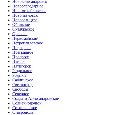
Новоалександровск
Новоблагодарное
Новомихайловское
Новопавловск
Новоселицкое
Обильное
Октябрьское
Орловка
Первомайский
Петропавловское
Подгорная
Преградное
Прогресс
Птичье
Пятигорск
Раздольное
Родыки
Саблинское
Светлоград
Свободы
Северное
Солдато-Александровское
Солнечнодольск
Сотниковское
Ставрополь