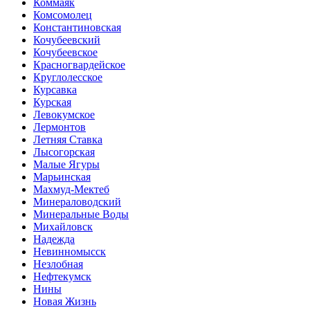
Коммаяк
Комсомолец
Константиновская
Кочубеевский
Кочубеевское
Красногвардейское
Круглолесское
Курсавка
Курская
Левокумское
Лермонтов
Летняя Ставка
Лысогорская
Малые Ягуры
Марьинская
Махмуд-Мектеб
Минераловодский
Минеральные Воды
Михайловск
Надежда
Невинномысск
Незлобная
Нефтекумск
Нины
Новая Жизнь