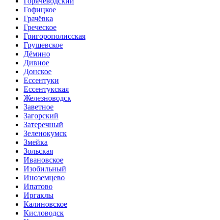
Горячеводский
Гофицкое
Грачёвка
Греческое
Григорополисская
Грушевское
Дёмино
Дивное
Донское
Ессентуки
Ессентукская
Железноводск
Заветное
Загорский
Затеречный
Зеленокумск
Змейка
Зольская
Ивановское
Изобильный
Иноземцево
Ипатово
Иргаклы
Калиновское
Кисловодск