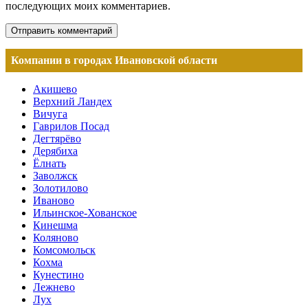
последующих моих комментариев.
Компании в городах Ивановской области
Акишево
Верхний Ландех
Вичуга
Гаврилов Посад
Дегтярёво
Дерябиха
Ёлнать
Заволжск
Золотилово
Иваново
Ильинское-Хованское
Кинешма
Коляново
Комсомольск
Кохма
Кунестино
Лежнево
Лух