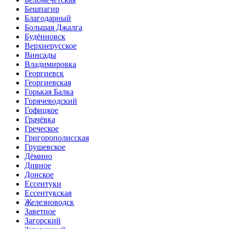
Бешпагир
Благодарный
Большая Джалга
Будённовск
Верхнерусское
Винсады
Владимировка
Георгиевск
Георгиевская
Горькая Балка
Горячеводский
Гофицкое
Грачёвка
Греческое
Григорополисская
Грушевское
Дёмино
Дивное
Донское
Ессентуки
Ессентукская
Железноводск
Заветное
Загорский