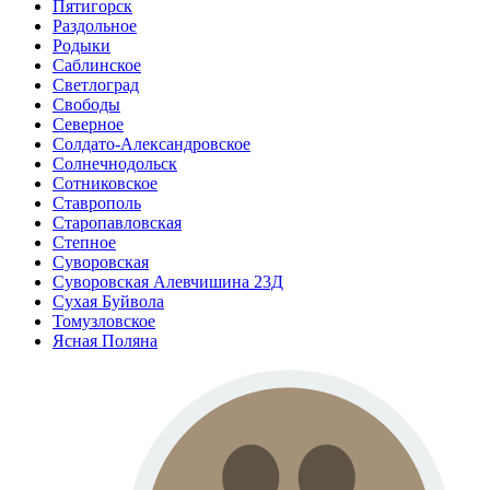
Пятигорск
Раздольное
Родыки
Саблинское
Светлоград
Свободы
Северное
Солдато-Александровское
Солнечнодольск
Сотниковское
Ставрополь
Старопавловская
Степное
Суворовская
Суворовская Алевчишина 23Д
Сухая Буйвола
Томузловское
Ясная Поляна