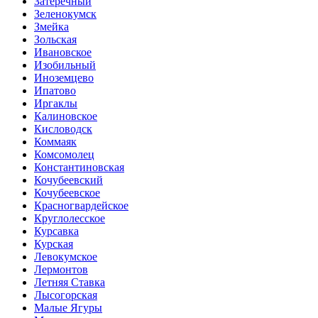
Затеречный
Зеленокумск
Змейка
Зольская
Ивановское
Изобильный
Иноземцево
Ипатово
Иргаклы
Калиновское
Кисловодск
Коммаяк
Комсомолец
Константиновская
Кочубеевский
Кочубеевское
Красногвардейское
Круглолесское
Курсавка
Курская
Левокумское
Лермонтов
Летняя Ставка
Лысогорская
Малые Ягуры