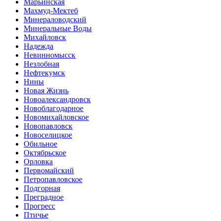
Марьинская
Махмуд-Мектеб
Минераловодский
Минеральные Воды
Михайловск
Надежда
Невинномысск
Незлобная
Нефтекумск
Нины
Новая Жизнь
Новоалександровск
Новоблагодарное
Новомихайловское
Новопавловск
Новоселицкое
Обильное
Октябрьское
Орловка
Первомайский
Петропавловское
Подгорная
Преградное
Прогресс
Птичье