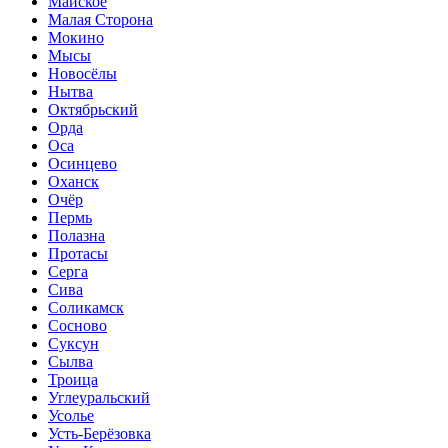
Майское
Малая Сторона
Мокино
Мысы
Новосёлы
Нытва
Октябрьский
Орда
Оса
Осинцево
Оханск
Очёр
Пермь
Полазна
Протасы
Серга
Сива
Соликамск
Сосново
Суксун
Сылва
Троица
Углеуральский
Усолье
Усть-Берёзовка