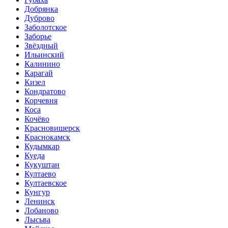
Добрянка
Дуброво
Заболотское
Заборье
Звёздный
Ильинский
Калинино
Карагай
Кизел
Кондратово
Корчевня
Коса
Кочёво
Красновишерск
Краснокамск
Кудымкар
Куеда
Кукуштан
Култаево
Култаевское
Кунгур
Ленинск
Лобаново
Лысьва