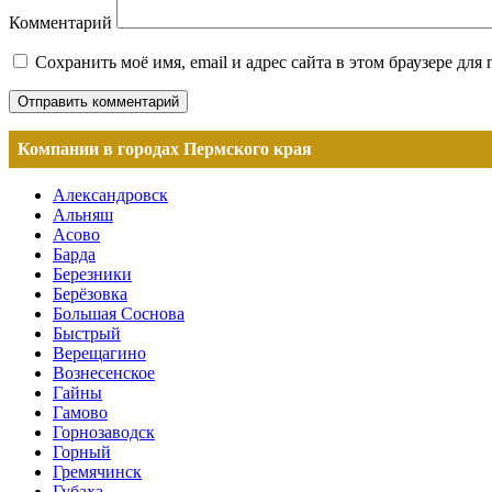
Комментарий
Сохранить моё имя, email и адрес сайта в этом браузере д
Компании в городах Пермского края
Александровск
Альняш
Асово
Барда
Березники
Берёзовка
Большая Соснова
Быстрый
Верещагино
Вознесенское
Гайны
Гамово
Горнозаводск
Горный
Гремячинск
Губаха