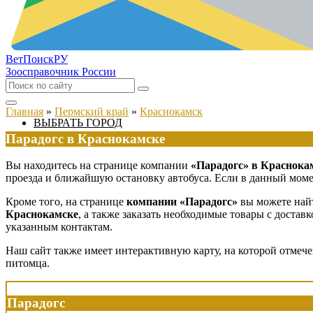
ВетПоиск
РУ
Зоосправочник России
Главная
»
Пермский край
»
Краснокамск
ВЫБРАТЬ ГОРОД
Парадогс в Краснокамске
Вы находитесь на странице компании
«Парадогс» в Краснока
проезда и ближайшую остановку автобуса. Если в данный момен
Кроме того, на странице
компании «Парадогс»
вы можете найт
Краснокамске
, а также заказать необходимые товары с доста
указанным контактам.
Наш сайт также имеет интерактивную карту, на которой отмеч
питомца.
Парадогс