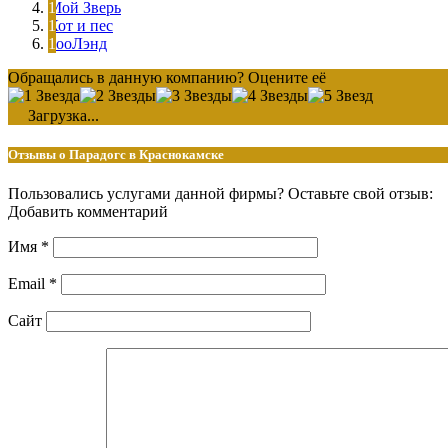
Мой Зверь
Кот и пес
ЗооЛэнд
Обращались в данную компанию? Оцените её
Загрузка...
Отзывы о Парадогс в Краснокамске
Пользовались услугами данной фирмы? Оставьте свой отзыв:
Добавить комментарий
Имя
*
Email
*
Сайт