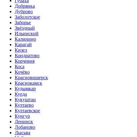
Губаха
Добрянка
Дуброво
Заболотское
Заборье
Звёздный
Ильинский
Калинино
Карагай
Кизел
Кондратово
Корчевня
Коса
Кочёво
Красновишерск
Краснокамск
Кудымкар
Куеда
Кукуштан
Култаево
Култаевское
Кунгур
Ленинск
Лобаново
Лысьва