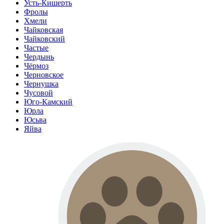
Усть-Кишерть
Фролы
Хмели
Чайковская
Чайковский
Частые
Чердынь
Чёрмоз
Черновское
Чернушка
Чусовой
Юго-Камский
Юрла
Юсьва
Яйва