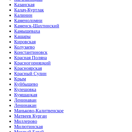
Казанская
Калач-Куртлак
Калинин
Каменоломни
Каменск-Шахтинский
Камышеваха
Кашары
Кировская
Колузаево
Константиновск
Красная Поляна
Красногорняцкий
Красноярская
Красный Сулин
Крым
Куйбышево
Кулешовка
Кумшацкая
Ленинаван
Ленинакан
Маньково-Калитвенское
Матвеев Курган
Миллерово
Милютинская
Мокрый Батай