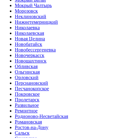
Мокрый Чалтырь
Морозовск
Неклиновский
Нижнетемерницкий
Николаевка
Николаевская
Новая Целина
Новобатайск
Новобессергеневка
Новочеркасск
Новошахтинск
Обливская
Ольгинская
Орловский
Персиановский
Песчанокопское
Покровское
Пролетарск
Развильное
Ремонтное
Родионово-Несветайская
Романовская
Ростов-на-Дону
Сальск