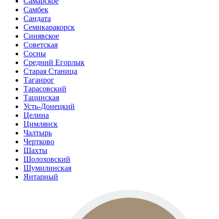
Самарское
Самбек
Сандата
Семикаракорск
Синявское
Советская
Сосны
Средний Егорлык
Старая Станица
Таганрог
Тарасовский
Тацинская
Усть-Донецкий
Целина
Цимлянск
Чалтырь
Чертково
Шахты
Шолоховский
Шумилинская
Янтарный