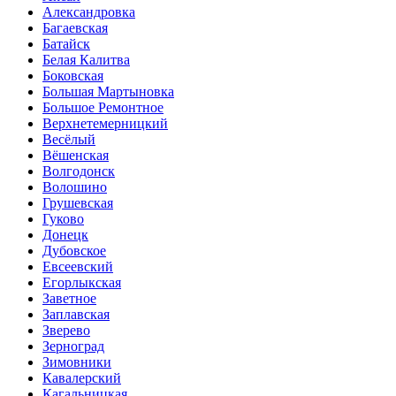
Александровка
Багаевская
Батайск
Белая Калитва
Боковская
Большая Мартыновка
Большое Ремонтное
Верхнетемерницкий
Весёлый
Вёшенская
Волгодонск
Волошино
Грушевская
Гуково
Донецк
Дубовское
Евсеевский
Егорлыкская
Заветное
Заплавская
Зверево
Зерноград
Зимовники
Кавалерский
Кагальницкая