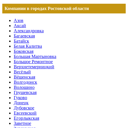
Компании в городах Ростовской области
Азов
Аксай
Александровка
Багаевская
Батайск
Белая Калитва
Боковская
Большая Мартыновка
Большое Ремонтное
Верхнетемерницкий
Весёлый
Вёшенская
Волгодонск
Волошино
Грушевская
Гуково
Донецк
Дубовское
Евсеевский
Егорлыкская
Заветное