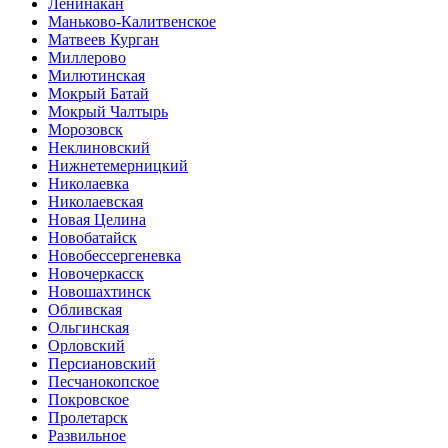
Ленинакан
Маньково-Калитвенское
Матвеев Курган
Миллерово
Милютинская
Мокрый Батай
Мокрый Чалтырь
Морозовск
Неклиновский
Нижнетемерницкий
Николаевка
Николаевская
Новая Целина
Новобатайск
Новобессергеневка
Новочеркасск
Новошахтинск
Обливская
Ольгинская
Орловский
Персиановский
Песчанокопское
Покровское
Пролетарск
Развильное