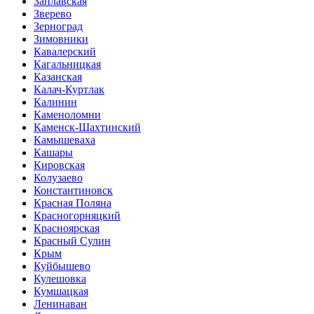
Заплавская
Зверево
Зерноград
Зимовники
Кавалерский
Кагальницкая
Казанская
Калач-Куртлак
Калинин
Каменоломни
Каменск-Шахтинский
Камышеваха
Кашары
Кировская
Колузаево
Константиновск
Красная Поляна
Красногорняцкий
Красноярская
Красный Сулин
Крым
Куйбышево
Кулешовка
Кумшацкая
Ленинаван