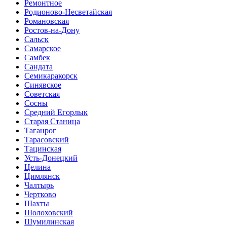
Ремонтное
Родионово-Несветайская
Романовская
Ростов-на-Дону
Сальск
Самарское
Самбек
Сандата
Семикаракорск
Синявское
Советская
Сосны
Средний Егорлык
Старая Станица
Таганрог
Тарасовский
Тацинская
Усть-Донецкий
Целина
Цимлянск
Чалтырь
Чертково
Шахты
Шолоховский
Шумилинская