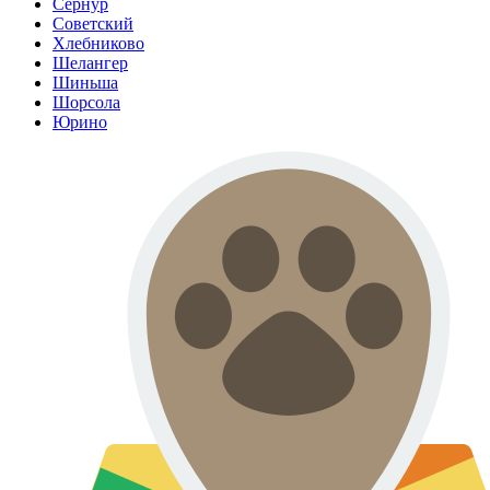
Сернур
Советский
Хлебниково
Шелангер
Шиньша
Шорсола
Юрино