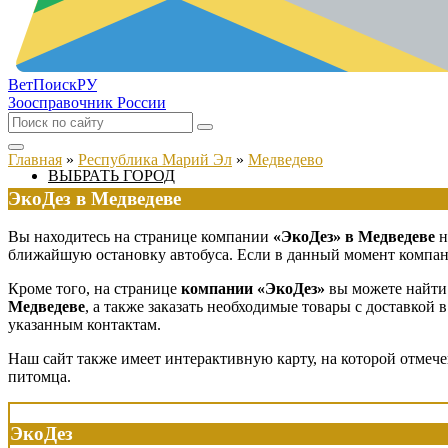
ВетПоиск
РУ
Зоосправочник России
Главная
»
Республика Марий Эл
»
Медведево
ВЫБРАТЬ ГОРОД
ЭкоДез в Медведеве
Вы находитесь на странице компании
«ЭкоДез» в Медведеве
н
ближайшую остановку автобуса. Если в данный момент компания
Кроме того, на странице
компании «ЭкоДез»
вы можете найти 
Медведеве
, а также заказать необходимые товары с доставкой
указанным контактам.
Наш сайт также имеет интерактивную карту, на которой отмеч
питомца.
ЭкоДез