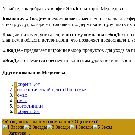
Узнайте, как добраться в офис ЭкоДез на карте Медведева
Компания «ЭкоДез»
предоставляет качественные услуги в сфе
спектр услуг, которые позволяют поддерживать и улучшать их з
Каждый питомец уникален, и поэтому компания
«ЭкоДез»
под
знанием в области ветеринарии, что позволяет предоставлять у
«ЭкоДез»
предлагает широкий выбор продуктов для ухода за п
«ЭкоДез»
стремится обеспечить клиентам удобство и легкость 
Другие компании Медведева
Добрый Кот
Биогенетический центр Поволжье
Томас
Томас
Зоогостиница
Добрый Кот
Обращались в данную компанию? Оцените её
Загрузка...