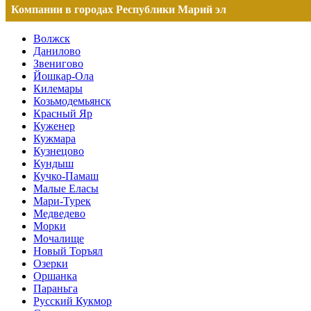
Компании в городах Республики Марий эл
Волжск
Данилово
Звенигово
Йошкар-Ола
Килемары
Козьмодемьянск
Красный Яр
Куженер
Кужмара
Кузнецово
Кундыш
Кучко-Памаш
Малые Еласы
Мари-Турек
Медведево
Морки
Мочалище
Новый Торъял
Озерки
Оршанка
Параньга
Русский Кукмор