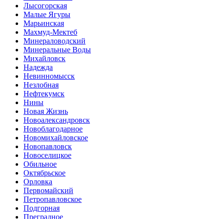
Лысогорская
Малые Ягуры
Марьинская
Махмуд-Мектеб
Минераловодский
Минеральные Воды
Михайловск
Надежда
Невинномысск
Незлобная
Нефтекумск
Нины
Новая Жизнь
Новоалександровск
Новоблагодарное
Новомихайловское
Новопавловск
Новоселицкое
Обильное
Октябрьское
Орловка
Первомайский
Петропавловское
Подгорная
Преградное