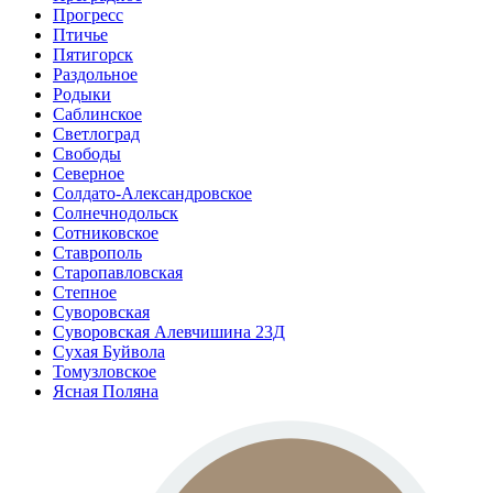
Прогресс
Птичье
Пятигорск
Раздольное
Родыки
Саблинское
Светлоград
Свободы
Северное
Солдато-Александровское
Солнечнодольск
Сотниковское
Ставрополь
Старопавловская
Степное
Суворовская
Суворовская Алевчишина 23Д
Сухая Буйвола
Томузловское
Ясная Поляна