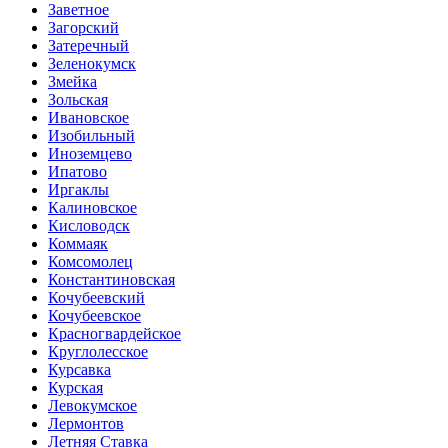
Заветное
Загорский
Затеречный
Зеленокумск
Змейка
Зольская
Ивановское
Изобильный
Иноземцево
Ипатово
Иргаклы
Калиновское
Кисловодск
Коммаяк
Комсомолец
Константиновская
Кочубеевский
Кочубеевское
Красногвардейское
Круглолесское
Курсавка
Курская
Левокумское
Лермонтов
Летняя Ставка