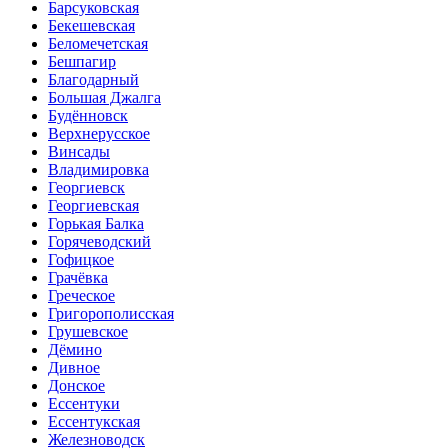
Барсуковская
Бекешевская
Беломечетская
Бешпагир
Благодарный
Большая Джалга
Будённовск
Верхнерусское
Винсады
Владимировка
Георгиевск
Георгиевская
Горькая Балка
Горячеводский
Гофицкое
Грачёвка
Греческое
Григорополисская
Грушевское
Дёмино
Дивное
Донское
Ессентуки
Ессентукская
Железноводск