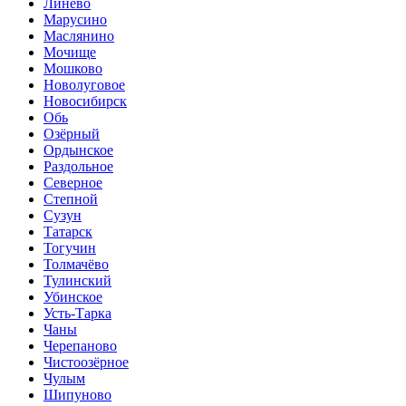
Линёво
Марусино
Маслянино
Мочище
Мошково
Новолуговое
Новосибирск
Обь
Озёрный
Ордынское
Раздольное
Северное
Степной
Сузун
Татарск
Тогучин
Толмачёво
Тулинский
Убинское
Усть-Тарка
Чаны
Черепаново
Чистоозёрное
Чулым
Шипуново