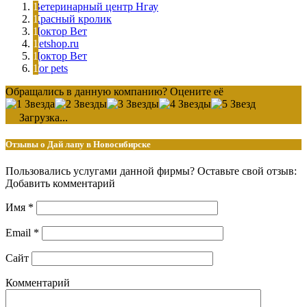
Ветеринарный центр Нгау
Красный кролик
Доктор Вет
Petshop.ru
Доктор Вет
For pets
Обращались в данную компанию? Оцените её
Загрузка...
Отзывы о Дай лапу в Новосибирске
Пользовались услугами данной фирмы? Оставьте свой отзыв:
Добавить комментарий
Имя
*
Email
*
Сайт
Комментарий