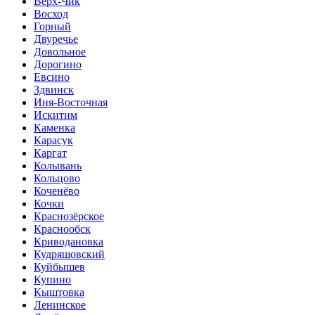
Верх-Чик
Восход
Горный
Двуречье
Довольное
Дорогино
Евсино
Здвинск
Иня-Восточная
Искитим
Каменка
Карасук
Каргат
Колывань
Кольцово
Коченёво
Кочки
Краснозёрское
Краснообск
Криводановка
Кудряшовский
Куйбышев
Купино
Кыштовка
Ленинское