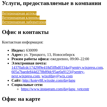
Услуги, предоставляемые в компании
Ветеринарная аптека
Ветеринарная клиника
Ветеринарная лаборатория
Офис и контакты
Контактная информация:
Индекс:
630099
Адрес:
ул. Урицкого, 13, Новосибирск
Режим работы офиса:
ежедневно, 09:00–22:00
Электронная почта:
14370afcdc17429f9e418d5ffbd0334a@sentry.wixpress.com
,
605a7baede844d278b89dc95ae0a9123@sentry-
next.wixpress.com
,
wixofday@wix.com
Сайт:
http://kotey88.wixsite.com/daylapu
Социальные сети:
https://www.instagram.com/daylapu_vetcentr
Офис на карте