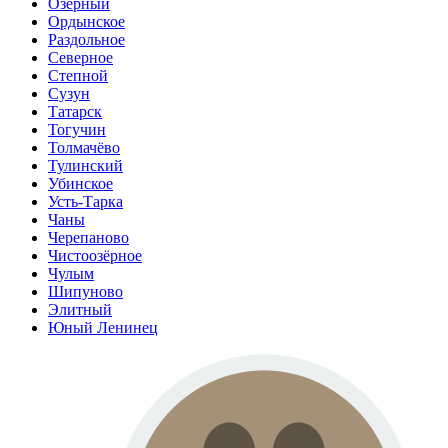
Озёрный
Ордынское
Раздольное
Северное
Степной
Сузун
Татарск
Тогучин
Толмачёво
Тулинский
Убинское
Усть-Тарка
Чаны
Черепаново
Чистоозёрное
Чулым
Шипуново
Элитный
Юный Ленинец