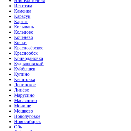
Иня-Восточная
Искитим
Каменка
Карасук
Каргат
Колывань
Кольцово
Коченёво
Кочки
Краснозёрское
Краснообск
Криводановка
Кудряшовский
Куйбышев
Купино
Кыштовка
Ленинское
Линёво
Марусино
Маслянино
Мочище
Мошково
Новолуговое
Новосибирск
Обь