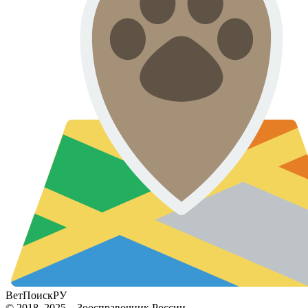
ВетПоиск
РУ
© 2018–2025 – Зоосправочник России