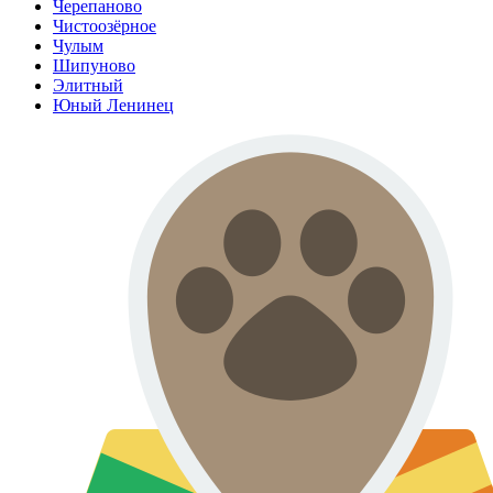
Черепаново
Чистоозёрное
Чулым
Шипуново
Элитный
Юный Ленинец