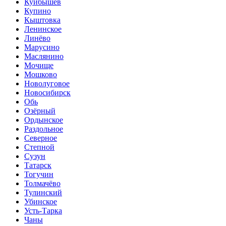
Куйбышев
Купино
Кыштовка
Ленинское
Линёво
Марусино
Маслянино
Мочище
Мошково
Новолуговое
Новосибирск
Обь
Озёрный
Ордынское
Раздольное
Северное
Степной
Сузун
Татарск
Тогучин
Толмачёво
Тулинский
Убинское
Усть-Тарка
Чаны