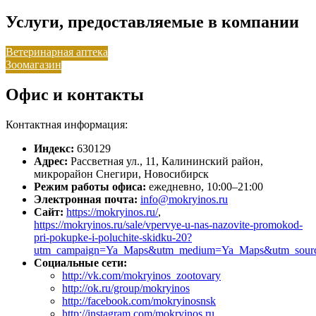
Услуги, предоставляемые в компании
Ветеринарная аптека
Зоомагазин
Офис и контакты
Контактная информация:
Индекс:
630129
Адрес:
Рассветная ул., 11, Калининский район,
микрорайон Снегири, Новосибирск
Режим работы офиса:
ежедневно, 10:00–21:00
Электронная почта:
info@mokryinos.ru
Сайт:
https://mokryinos.ru/
,
https://mokryinos.ru/sale/vpervye-u-nas-nazovite-promokod-
pri-pokupke-i-poluchite-skidku-20?
utm_campaign=Ya_Maps&utm_medium=Ya_Maps&utm_sour
Социальные сети:
http://vk.com/mokryinos_zootovary
http://ok.ru/group/mokryinos
http://facebook.com/mokryinosnsk
http://instagram.com/mokryinos.ru