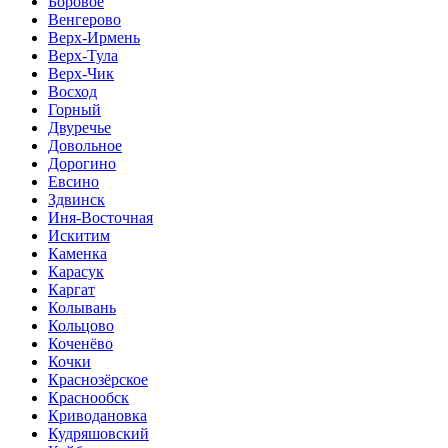
Боровое
Венгерово
Верх-Ирмень
Верх-Тула
Верх-Чик
Восход
Горный
Двуречье
Довольное
Дорогино
Евсино
Здвинск
Иня-Восточная
Искитим
Каменка
Карасук
Каргат
Колывань
Кольцово
Коченёво
Кочки
Краснозёрское
Краснообск
Криводановка
Кудряшовский