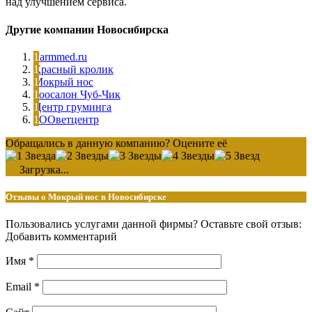
над улучшением сервиса.
Другие компании Новосибирска
Farmmed.ru
Красный кролик
Мокрый нос
Зоосалон Чуб-Чик
Центр груминга
ЗООветцентр
Обращались в данную компанию? Оцените её
Загрузка...
Отзывы о Мокрый нос в Новосибирске
Пользовались услугами данной фирмы? Оставьте свой отзыв:
Добавить комментарий
Имя
*
Email
*