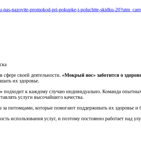
rvye-u-nas-nazovite-promokod-pri-pokupke-i-poluchite-skidku-20
ска
в сфере своей деятельности.
«Мокрый нос»
заботится о здоров
шать их здоровье.
»
подходит к каждому случаю индивидуально. Команда опытны
ставлять услуги высочайшего качества.
 за питомцами, которые помогают поддерживать их здоровье и 
ость использования услуг, и поэтому постоянно работает над ул