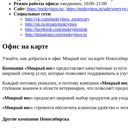
Режим работы офиса:
ежедневно, 10:00–21:00
Сайт:
https://mokryinos.ru/
,
https://mokryinos.ru/sale/vpe
Социальные сети:
http://vk.com/mokryinos_zootovary
http://ok.ru/group/mokryinos
http://facebook.com/mokryinosnsk
http://instagram.com/mokryinos.ru
Офис на карте
Узнайте, как добраться в офис Мокрый нос на карте Новосибир
Компания «Мокрый нос»
предоставляет качественные услуги 
широкий спектр услуг, которые позволяют поддерживать и улуч
Каждый питомец уникален, и поэтому компания
«Мокрый нос
глубоким знанием в области ветеринарии, что позволяет предо
«Мокрый нос»
предлагает широкий выбор продуктов для ухода
«Мокрый нос»
стремится обеспечить клиентам удобство и легк
Другие компании Новосибирска