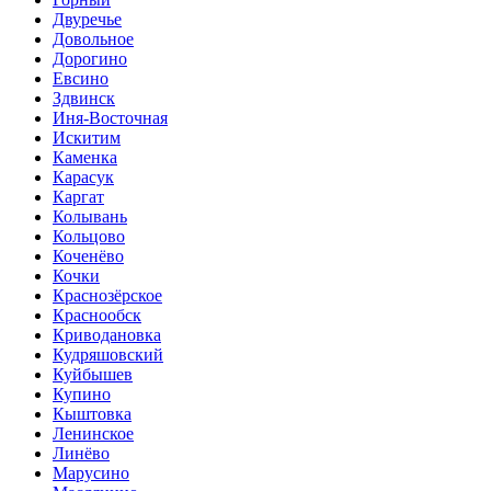
Двуречье
Довольное
Дорогино
Евсино
Здвинск
Иня-Восточная
Искитим
Каменка
Карасук
Каргат
Колывань
Кольцово
Коченёво
Кочки
Краснозёрское
Краснообск
Криводановка
Кудряшовский
Куйбышев
Купино
Кыштовка
Ленинское
Линёво
Марусино