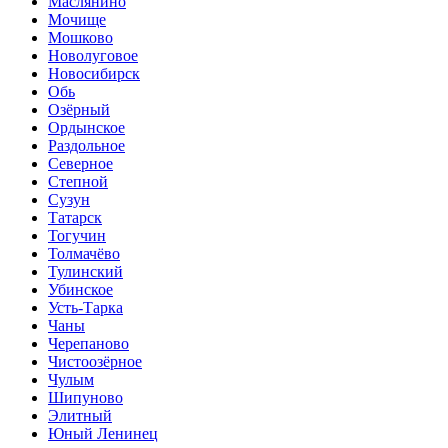
Маслянино
Мочище
Мошково
Новолуговое
Новосибирск
Обь
Озёрный
Ордынское
Раздольное
Северное
Степной
Сузун
Татарск
Тогучин
Толмачёво
Тулинский
Убинское
Усть-Тарка
Чаны
Черепаново
Чистоозёрное
Чулым
Шипуново
Элитный
Юный Ленинец