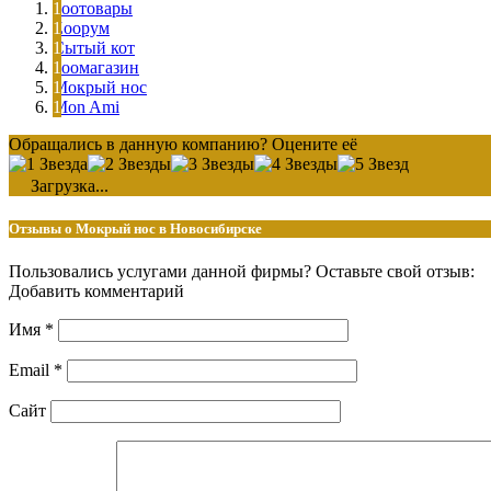
Зоотовары
Zоорум
Сытый кот
Зоомагазин
Мокрый нос
Mon Ami
Обращались в данную компанию? Оцените её
Загрузка...
Отзывы о Мокрый нос в Новосибирске
Пользовались услугами данной фирмы? Оставьте свой отзыв:
Добавить комментарий
Имя
*
Email
*
Сайт