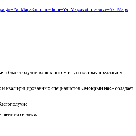
?utm_campaign=Ya_Maps&utm_medium=Ya_Maps&utm_source=Ya_Maps
ье
и благополучии ваших питомцев, и поэтому предлагаем
х и квалифицированных специалистов
«Мокрый нос»
обладает
благополучие.
учшением сервиса.