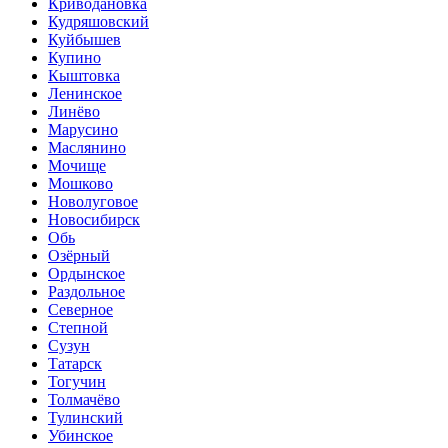
Криводановка
Кудряшовский
Куйбышев
Купино
Кыштовка
Ленинское
Линёво
Марусино
Маслянино
Мочище
Мошково
Новолуговое
Новосибирск
Обь
Озёрный
Ордынское
Раздольное
Северное
Степной
Сузун
Татарск
Тогучин
Толмачёво
Тулинский
Убинское