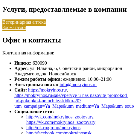
Услуги, предоставляемые в компании
Ветеринарная аптека
Зоомагазин
Офис и контакты
Контактная информация:
Индекс:
630090
Адрес:
ул. Ильича, 6, Советский район, микрорайон
Академгородок, Новосибирск
Режим работы офиса:
ежедневно, 10:00–21:00
Электронная почта:
info@mokryinos.ru
Сайт:
https://mokryinos.ru/
,
https://mokryinos.ru/sale/vpervye-u-nas-nazovite-promokod-
pri-pokupke-i-poluchite-skidku-20?
utm_campaign=Ya_Maps&utm_medium=Ya_Maps&utm_sour
Социальные сети:
http://vk.com/mokryinos_zootovary
,
https://vk.com/mokryinos_zootovary
http://ok.ru/group/mokryinos
http://facebook.com/mokryinosnsk