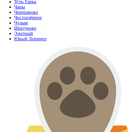
Усть-Тарка
Чаны
Черепаново
Чистоозёрное
Чулым
Шипуново
Элитный
Юный Ленинец