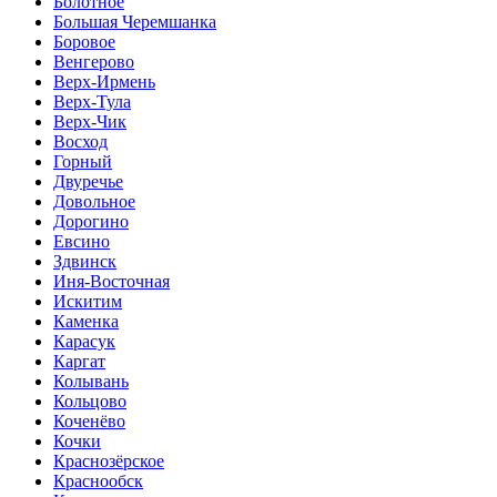
Болотное
Большая Черемшанка
Боровое
Венгерово
Верх-Ирмень
Верх-Тула
Верх-Чик
Восход
Горный
Двуречье
Довольное
Дорогино
Евсино
Здвинск
Иня-Восточная
Искитим
Каменка
Карасук
Каргат
Колывань
Кольцово
Коченёво
Кочки
Краснозёрское
Краснообск