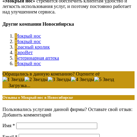
«Мокрый нос»
стремится обеспечить клиентам удобство и
легкость использования услуг, и поэтому постоянно работает
над улучшением сервиса.
Другие компании Новосибирска
Мокрый нос
Мокрый нос
Красный кролик
ЕвроВет
Ветеринарная аптека
Мокрый нос
Обращались в данную компанию? Оцените её
Загрузка...
Отзывы о Мокрый нос в Новосибирске
Пользовались услугами данной фирмы? Оставьте свой отзыв:
Добавить комментарий
Имя
*
Email
*