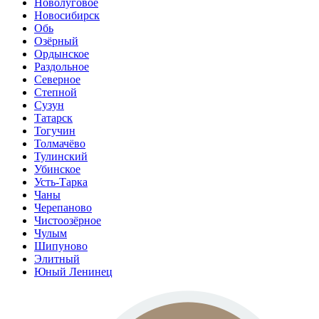
Новолуговое
Новосибирск
Обь
Озёрный
Ордынское
Раздольное
Северное
Степной
Сузун
Татарск
Тогучин
Толмачёво
Тулинский
Убинское
Усть-Тарка
Чаны
Черепаново
Чистоозёрное
Чулым
Шипуново
Элитный
Юный Ленинец