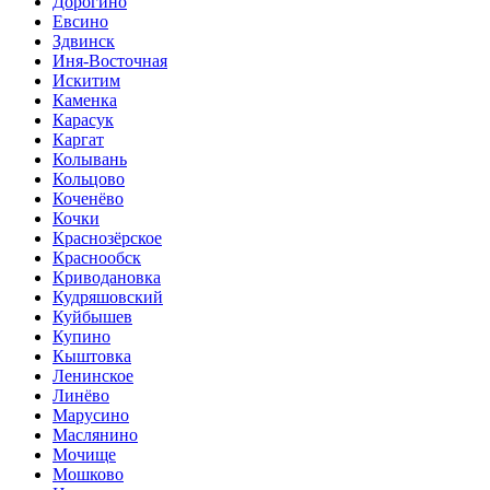
Дорогино
Евсино
Здвинск
Иня-Восточная
Искитим
Каменка
Карасук
Каргат
Колывань
Кольцово
Коченёво
Кочки
Краснозёрское
Краснообск
Криводановка
Кудряшовский
Куйбышев
Купино
Кыштовка
Ленинское
Линёво
Марусино
Маслянино
Мочище
Мошково