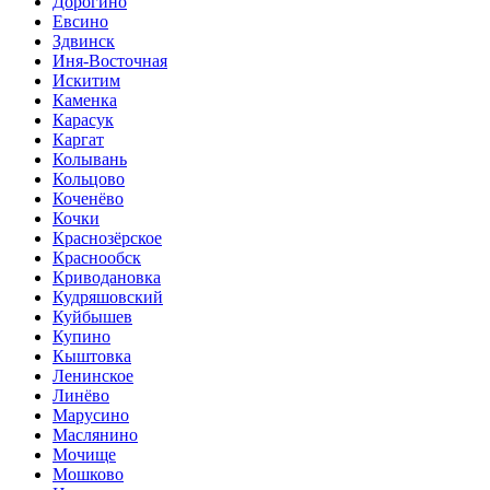
Дорогино
Евсино
Здвинск
Иня-Восточная
Искитим
Каменка
Карасук
Каргат
Колывань
Кольцово
Коченёво
Кочки
Краснозёрское
Краснообск
Криводановка
Кудряшовский
Куйбышев
Купино
Кыштовка
Ленинское
Линёво
Марусино
Маслянино
Мочище
Мошково