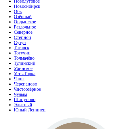
Новолуговое
Новосибирск
Обь
Озёрный
Ордынское
Раздольное
Северное
Степной
Сузун
Татарск
Тогучин
Толмачёво
Тулинский
Убинское
Усть-Тарка
Чаны
Черепаново
Чистоозёрное
Чулым
Шипуново
Элитный
Юный Ленинец