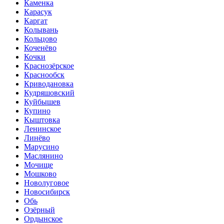
Каменка
Карасук
Каргат
Колывань
Кольцово
Коченёво
Кочки
Краснозёрское
Краснообск
Криводановка
Кудряшовский
Куйбышев
Купино
Кыштовка
Ленинское
Линёво
Марусино
Маслянино
Мочище
Мошково
Новолуговое
Новосибирск
Обь
Озёрный
Ордынское