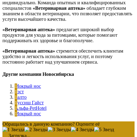
индивидуально. Команда опытных и квалифицированных
специалистов
«Ветеринарная аптека»
обладает глубоким
знанием в области ветеринарии, что позволяет предоставлять
услуги высочайшего качества.
«Ветеринарная аптека»
предлагает широкий выбор
продуктов для ухода за питомцами, которые помогают
поддерживать их здоровье и благополучие.
«Ветеринарная аптека»
стремится обеспечить клиентам
удобство и легкость использования услуг, и поэтому
постоянно работает над улучшением сервиса.
Другие компании Новосибирска
Мокрый нос
Бэст
Балто
Руссиш Гайст
Альфа-PetHotel
Мокрый нос
Обращались в данную компанию? Оцените её
Загрузка...