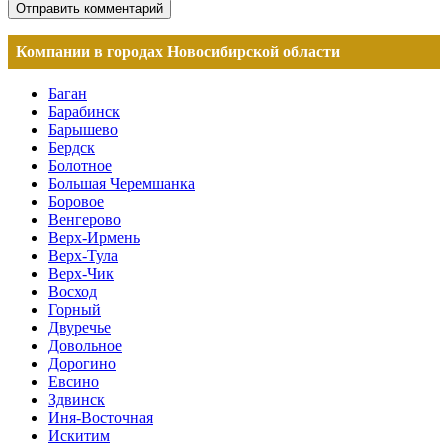
Компании в городах Новосибирской области
Баган
Барабинск
Барышево
Бердск
Болотное
Большая Черемшанка
Боровое
Венгерово
Верх-Ирмень
Верх-Тула
Верх-Чик
Восход
Горный
Двуречье
Довольное
Дорогино
Евсино
Здвинск
Иня-Восточная
Искитим