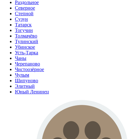
Раздольное
Северное
Степной
Сузун
Татарск
Тогучин
Толмачёво
Тулинский
Убинское
Усть-Тарка
Чаны
Черепаново
Чистоозёрное
Чулым
Шипуново
Элитный
Юный Ленинец