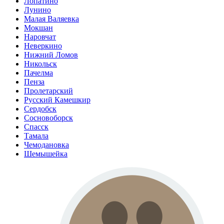
Лопатино
Лунино
Малая Валяевка
Мокшан
Наровчат
Неверкино
Нижний Ломов
Никольск
Пачелма
Пенза
Пролетарский
Русский Камешкир
Сердобск
Сосновоборск
Спасск
Тамала
Чемодановка
Шемышейка