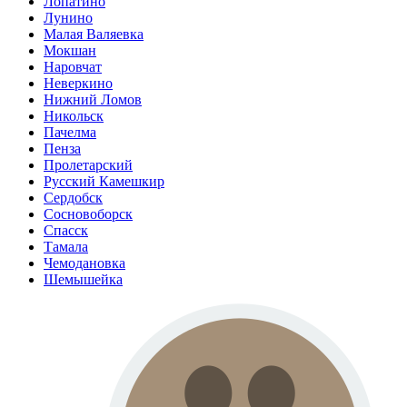
Лопатино
Лунино
Малая Валяевка
Мокшан
Наровчат
Неверкино
Нижний Ломов
Никольск
Пачелма
Пенза
Пролетарский
Русский Камешкир
Сердобск
Сосновоборск
Спасск
Тамала
Чемодановка
Шемышейка