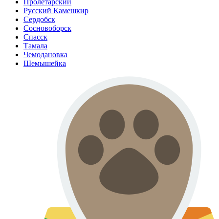
Пролетарский
Русский Камешкир
Сердобск
Сосновоборск
Спасск
Тамала
Чемодановка
Шемышейка