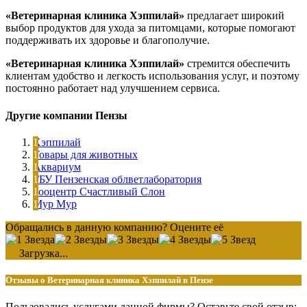
«Ветеринарная клиника Хэппилай»
предлагает широкий
выбор продуктов для ухода за питомцами, которые помогают
поддерживать их здоровье и благополучие.
«Ветеринарная клиника Хэппилай»
стремится обеспечить
клиентам удобство и легкость использования услуг, и поэтому
постоянно работает над улучшением сервиса.
Другие компании Пензы
Хэппилай
Товары для животных
Аквариум
ГБУ Пензенская облветлаборатория
Зооцентр Счастливый Слон
Мур Мур
Обращались в данную компанию? Оцените её
Загрузка...
Отзывы о Ветеринарная клиника Хэппилай в Пензе
Пользовались услугами данной фирмы? Оставьте свой отзыв: