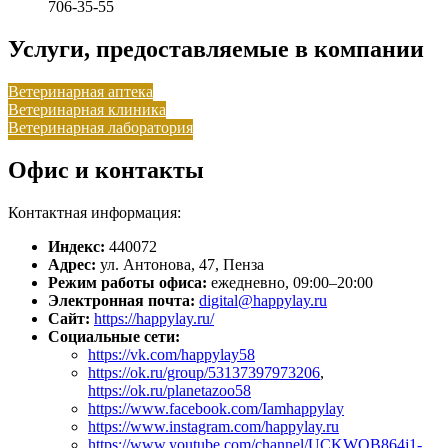
706-35-55
Услуги, предоставляемые в компании
Ветеринарная аптека
Ветеринарная клиника
Ветеринарная лаборатория
Офис и контакты
Контактная информация:
Индекс:
440072
Адрес:
ул. Антонова, 47, Пенза
Режим работы офиса:
ежедневно, 09:00–20:00
Электронная почта:
digital@happylay.ru
Сайт:
https://happylay.ru/
Социальные сети:
https://vk.com/happylay58
https://ok.ru/group/53137397973206
,
https://ok.ru/planetazoo58
https://www.facebook.com/Iamhappylay
https://www.instagram.com/happylay.ru
https://www.youtube.com/channel/UCKWQB864j1-