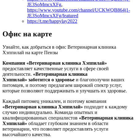
JE3SoMmcxXFg
,
https://www.youtube.com/channel/UCKWQB864j1-
JE3SoMmcxXFg/featured
https://t.me/happylay2022
Офис на карте
Узнайте, как добраться в офис Ветеринарная клиника
Хэппилай на карте Пензы
Компания «Ветеринарная клиника Хэппилай»
предоставляет качественные услуги в сфере своей
деятельности.
«Ветеринарная клиника
Хэппилай»
заботится о здоровье
и благополучии ваших
питомцев, и поэтому предлагаем широкий спектр услуг,
которые позволяют поддерживать и улучшать их здоровье.
Каждый питомец уникален, и поэтому компания
«Ветеринарная клиника Хэппилай»
подходит к каждому
случаю индивидуально. Команда опытных и
квалифицированных специалистов
«Ветеринарная клиника
Хэппилай»
обладает глубоким знанием в области
ветеринарии, что позволяет предоставлять услуги
высочайшего качества.