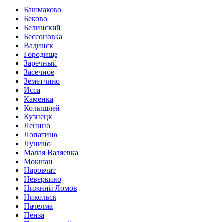
Башмаково
Беково
Белинский
Бессоновка
Вадинск
Городище
Заречный
Засечное
Земетчино
Исса
Каменка
Колышлей
Кузнецк
Ленино
Лопатино
Лунино
Малая Валяевка
Мокшан
Наровчат
Неверкино
Нижний Ломов
Никольск
Пачелма
Пенза