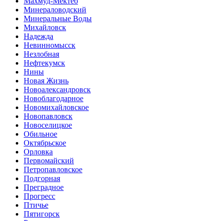
Махмуд-Мектеб
Минераловодский
Минеральные Воды
Михайловск
Надежда
Невинномысск
Незлобная
Нефтекумск
Нины
Новая Жизнь
Новоалександровск
Новоблагодарное
Новомихайловское
Новопавловск
Новоселицкое
Обильное
Октябрьское
Орловка
Первомайский
Петропавловское
Подгорная
Преградное
Прогресс
Птичье
Пятигорск