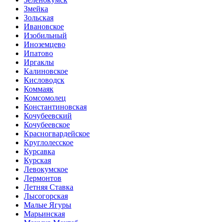
Змейка
Зольская
Ивановское
Изобильный
Иноземцево
Ипатово
Иргаклы
Калиновское
Кисловодск
Коммаяк
Комсомолец
Константиновская
Кочубеевский
Кочубеевское
Красногвардейское
Круглолесское
Курсавка
Курская
Левокумское
Лермонтов
Летняя Ставка
Лысогорская
Малые Ягуры
Марьинская