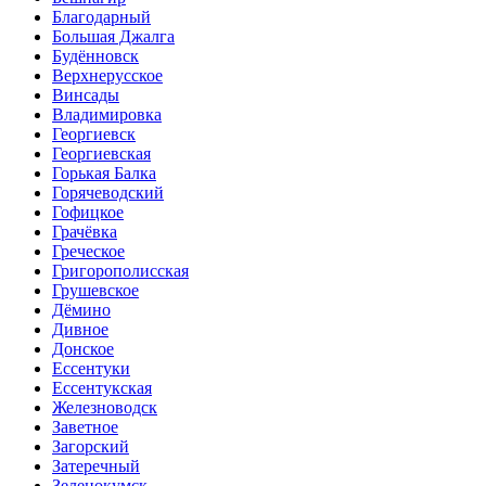
Благодарный
Большая Джалга
Будённовск
Верхнерусское
Винсады
Владимировка
Георгиевск
Георгиевская
Горькая Балка
Горячеводский
Гофицкое
Грачёвка
Греческое
Григорополисская
Грушевское
Дёмино
Дивное
Донское
Ессентуки
Ессентукская
Железноводск
Заветное
Загорский
Затеречный
Зеленокумск