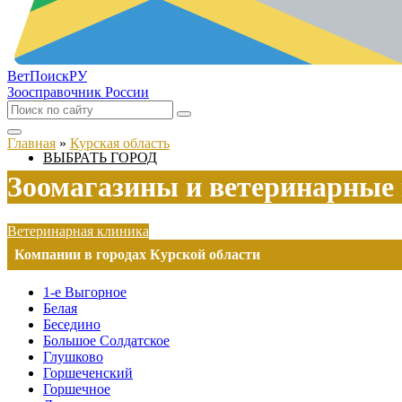
ВетПоиск
РУ
Зоосправочник России
Главная
»
Курская область
ВЫБРАТЬ ГОРОД
Зоомагазины и ветеринарные
Ветеринарная клиника
Компании в городах Курской области
1-е Выгорное
Белая
Беседино
Большое Солдатское
Глушково
Горшеченский
Горшечное