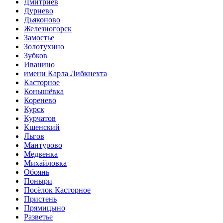
Дмитриев
Дурнево
Дьяконово
Железногорск
Замостье
Золотухино
Зубков
Иванино
имени Карла Либкнехта
Касторное
Конышёвка
Коренево
Курск
Курчатов
Кшенский
Льгов
Мантурово
Медвенка
Михайловка
Обоянь
Поныри
Посёлок Касторное
Пристень
Прямицыно
Разветье