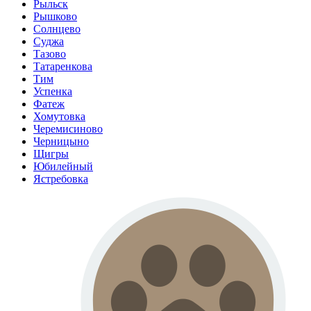
Рыльск
Рышково
Солнцево
Суджа
Тазово
Татаренкова
Тим
Успенка
Фатеж
Хомутовка
Черемисиново
Черницыно
Щигры
Юбилейный
Ястребовка