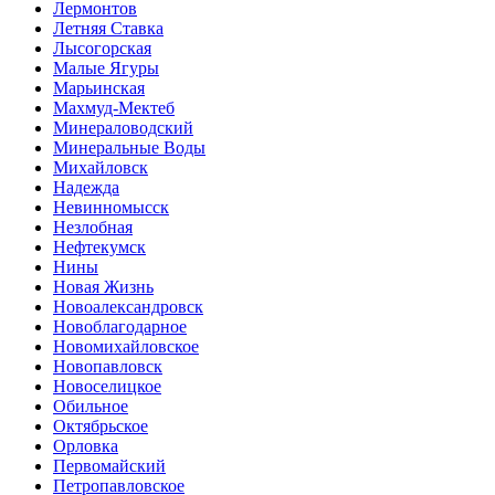
Лермонтов
Летняя Ставка
Лысогорская
Малые Ягуры
Марьинская
Махмуд-Мектеб
Минераловодский
Минеральные Воды
Михайловск
Надежда
Невинномысск
Незлобная
Нефтекумск
Нины
Новая Жизнь
Новоалександровск
Новоблагодарное
Новомихайловское
Новопавловск
Новоселицкое
Обильное
Октябрьское
Орловка
Первомайский
Петропавловское