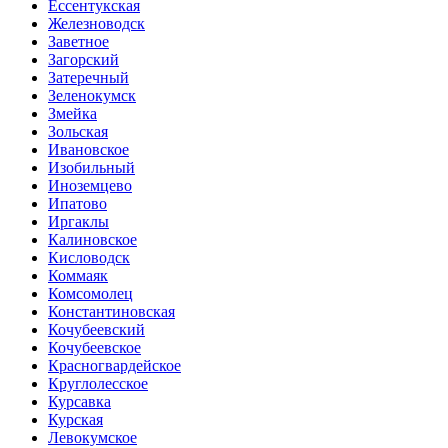
Ессентукская
Железноводск
Заветное
Загорский
Затеречный
Зеленокумск
Змейка
Зольская
Ивановское
Изобильный
Иноземцево
Ипатово
Иргаклы
Калиновское
Кисловодск
Коммаяк
Комсомолец
Константиновская
Кочубеевский
Кочубеевское
Красногвардейское
Круглолесское
Курсавка
Курская
Левокумское