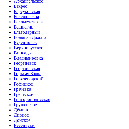
Архангельское
Бакрес
Барсуковская
Бекешевская
Беломечетская
Бешпагир
Благодарный
Большая Джалга
Будённовск
Верхнерусское
Винсады
Владимировка
Георгиевск
Георгиевская
Горькая Балка
Горячеводский
Гофицкое
Грачёвка
Греческое
Григорополисская
Грушевское
Дёмино
Дивное
Донское
Ессентуки