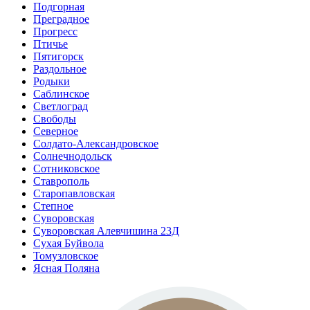
Подгорная
Преградное
Прогресс
Птичье
Пятигорск
Раздольное
Родыки
Саблинское
Светлоград
Свободы
Северное
Солдато-Александровское
Солнечнодольск
Сотниковское
Ставрополь
Старопавловская
Степное
Суворовская
Суворовская Алевчишина 23Д
Сухая Буйвола
Томузловское
Ясная Поляна