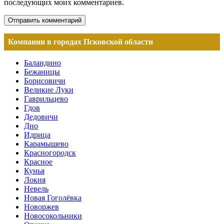
последующих моих комментариев.
Компании в городах Псковской области
Баландино
Бежаницы
Борисовичи
Великие Луки
Гаврильцево
Гдов
Дедовичи
Дно
Идрица
Карамышево
Красногородск
Красное
Кунья
Локня
Невель
Новая Гоголёвка
Новоржев
Новосокольники