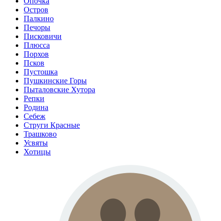
Опочка
Остров
Палкино
Печоры
Писковичи
Плюсса
Порхов
Псков
Пустошка
Пушкинские Горы
Пыталовские Хутора
Репки
Родина
Себеж
Струги Красные
Трашково
Усвяты
Хотицы