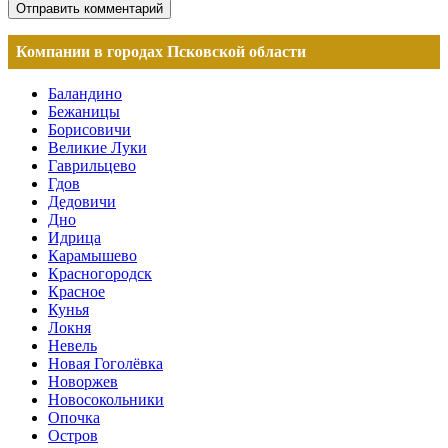
Компании в городах Псковской области
Баландино
Бежаницы
Борисовичи
Великие Луки
Гаврильцево
Гдов
Дедовичи
Дно
Идрица
Карамышево
Красногородск
Красное
Кунья
Локня
Невель
Новая Гоголёвка
Новоржев
Новосокольники
Опочка
Остров