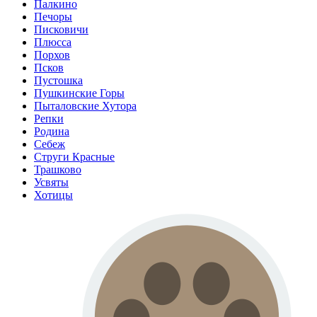
Палкино
Печоры
Писковичи
Плюсса
Порхов
Псков
Пустошка
Пушкинские Горы
Пыталовские Хутора
Репки
Родина
Себеж
Струги Красные
Трашково
Усвяты
Хотицы