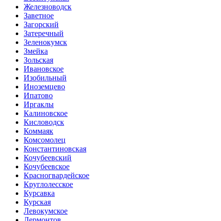
Железноводск
Заветное
Загорский
Затеречный
Зеленокумск
Змейка
Зольская
Ивановское
Изобильный
Иноземцево
Ипатово
Иргаклы
Калиновское
Кисловодск
Коммаяк
Комсомолец
Константиновская
Кочубеевский
Кочубеевское
Красногвардейское
Круглолесское
Курсавка
Курская
Левокумское
Лермонтов