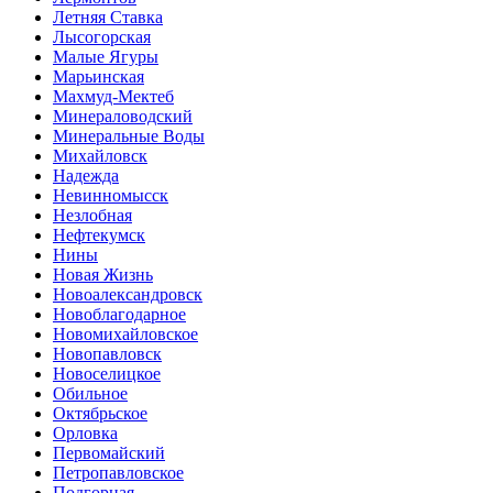
Летняя Ставка
Лысогорская
Малые Ягуры
Марьинская
Махмуд-Мектеб
Минераловодский
Минеральные Воды
Михайловск
Надежда
Невинномысск
Незлобная
Нефтекумск
Нины
Новая Жизнь
Новоалександровск
Новоблагодарное
Новомихайловское
Новопавловск
Новоселицкое
Обильное
Октябрьское
Орловка
Первомайский
Петропавловское
Подгорная