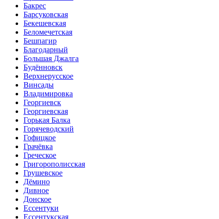
Бакрес
Барсуковская
Бекешевская
Беломечетская
Бешпагир
Благодарный
Большая Джалга
Будённовск
Верхнерусское
Винсады
Владимировка
Георгиевск
Георгиевская
Горькая Балка
Горячеводский
Гофицкое
Грачёвка
Греческое
Григорополисская
Грушевское
Дёмино
Дивное
Донское
Ессентуки
Ессентукская