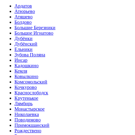
Ардатов
Атюрьево
Атяшево
Болдово
Большие Березники
Большое Игнатово
Дубёнки
Дубёнский
Ельники
Зубова Поляна
Инсар
Кадошкино
Кемля
Ковылкино
Комсомольский
Кочкурово
Краснослободск
Крутенькое
Лямбирь
Монастырское
Николаевка
Поводимово
Примокшанский
Рождествено