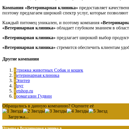
Компания «Ветеринарная клиника»
предоставляет качествен
поэтому предлагаем широкий спектр услуг, которые позволяют 
Каждый питомец уникален, и поэтому компания
«Ветеринарн
«Ветеринарная клиника»
обладает глубоким знанием в област
«Ветеринарная клиника»
предлагает широкий выбор продукто
«Ветеринарная клиника»
стремится обеспечить клиентам удоб
Другие компании
Стрижка животных Собак и кошек
Ветеринарная клиника
Юпитер
Друг
Petshop.ru
Зоомагазин Гудвин
Обращались в данную компанию? Оцените её
Загрузка...
Отзывы о Ветеринарная клиника в