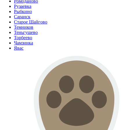
Ромоданово
Рузаевка
Рыбкино
Саранск
Старое Шайгово
Темников
Теньгушево
Торбеево
Чамзинка
Явас