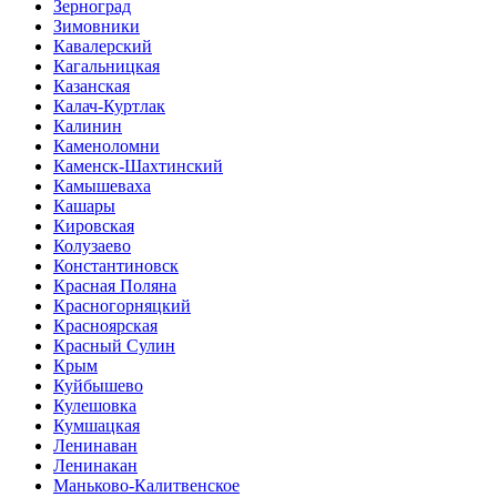
Зерноград
Зимовники
Кавалерский
Кагальницкая
Казанская
Калач-Куртлак
Калинин
Каменоломни
Каменск-Шахтинский
Камышеваха
Кашары
Кировская
Колузаево
Константиновск
Красная Поляна
Красногорняцкий
Красноярская
Красный Сулин
Крым
Куйбышево
Кулешовка
Кумшацкая
Ленинаван
Ленинакан
Маньково-Калитвенское