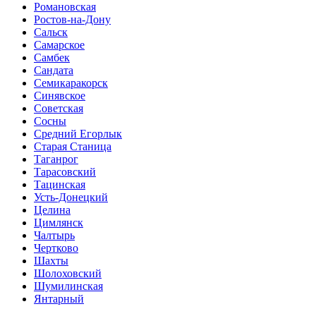
Романовская
Ростов-на-Дону
Сальск
Самарское
Самбек
Сандата
Семикаракорск
Синявское
Советская
Сосны
Средний Егорлык
Старая Станица
Таганрог
Тарасовский
Тацинская
Усть-Донецкий
Целина
Цимлянск
Чалтырь
Чертково
Шахты
Шолоховский
Шумилинская
Янтарный