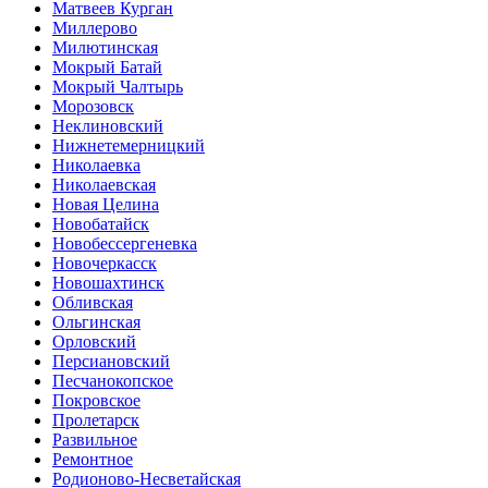
Матвеев Курган
Миллерово
Милютинская
Мокрый Батай
Мокрый Чалтырь
Морозовск
Неклиновский
Нижнетемерницкий
Николаевка
Николаевская
Новая Целина
Новобатайск
Новобессергеневка
Новочеркасск
Новошахтинск
Обливская
Ольгинская
Орловский
Персиановский
Песчанокопское
Покровское
Пролетарск
Развильное
Ремонтное
Родионово-Несветайская