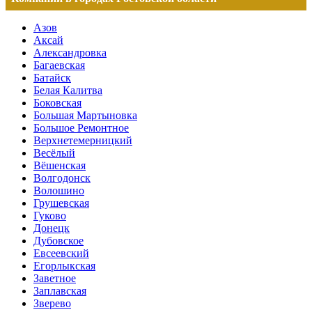
Азов
Аксай
Александровка
Багаевская
Батайск
Белая Калитва
Боковская
Большая Мартыновка
Большое Ремонтное
Верхнетемерницкий
Весёлый
Вёшенская
Волгодонск
Волошино
Грушевская
Гуково
Донецк
Дубовское
Евсеевский
Егорлыкская
Заветное
Заплавская
Зверево