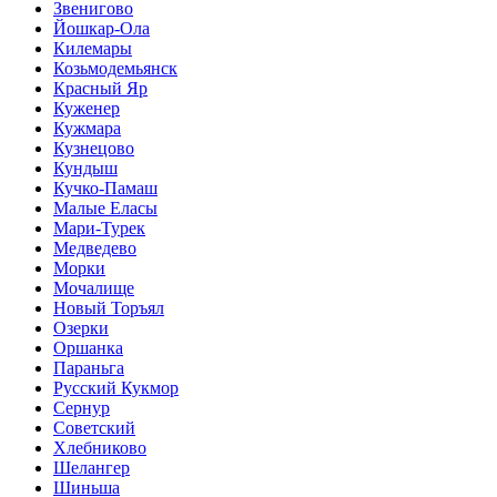
Звенигово
Йошкар-Ола
Килемары
Козьмодемьянск
Красный Яр
Куженер
Кужмара
Кузнецово
Кундыш
Кучко-Памаш
Малые Еласы
Мари-Турек
Медведево
Морки
Мочалище
Новый Торъял
Озерки
Оршанка
Параньга
Русский Кукмор
Сернур
Советский
Хлебниково
Шелангер
Шиньша