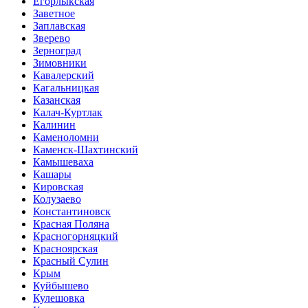
Егорлыкская
Заветное
Заплавская
Зверево
Зерноград
Зимовники
Кавалерский
Кагальницкая
Казанская
Калач-Куртлак
Калинин
Каменоломни
Каменск-Шахтинский
Камышеваха
Кашары
Кировская
Колузаево
Константиновск
Красная Поляна
Красногорняцкий
Красноярская
Красный Сулин
Крым
Куйбышево
Кулешовка