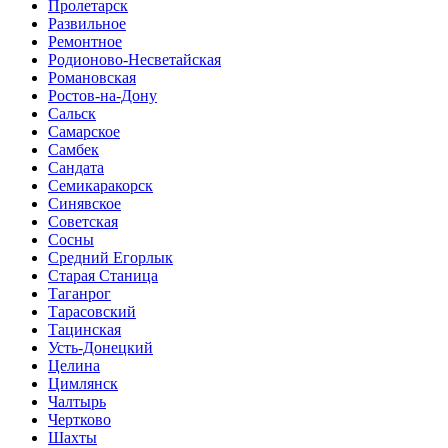
Пролетарск
Развильное
Ремонтное
Родионово-Несветайская
Романовская
Ростов-на-Дону
Сальск
Самарское
Самбек
Сандата
Семикаракорск
Синявское
Советская
Сосны
Средний Егорлык
Старая Станица
Таганрог
Тарасовский
Тацинская
Усть-Донецкий
Целина
Цимлянск
Чалтырь
Чертково
Шахты