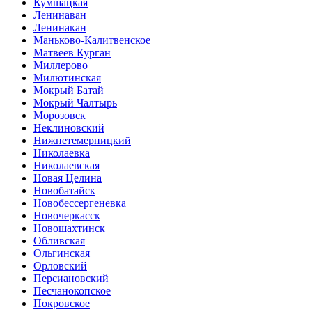
Кумшацкая
Ленинаван
Ленинакан
Маньково-Калитвенское
Матвеев Курган
Миллерово
Милютинская
Мокрый Батай
Мокрый Чалтырь
Морозовск
Неклиновский
Нижнетемерницкий
Николаевка
Николаевская
Новая Целина
Новобатайск
Новобессергеневка
Новочеркасск
Новошахтинск
Обливская
Ольгинская
Орловский
Персиановский
Песчанокопское
Покровское