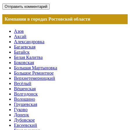
Компании в городах Ростовской области
Азов
Аксай
Александровка
Багаевская
Батайск
Белая Калитва
Боковская
Большая Мартыновка
Большое Ремонтное
Верхнетемерницкий
Весёлый
Вёшенская
Волгодонск
Волошино
Грушевская
Гуково
Донецк
Дубовское
Евсеевский