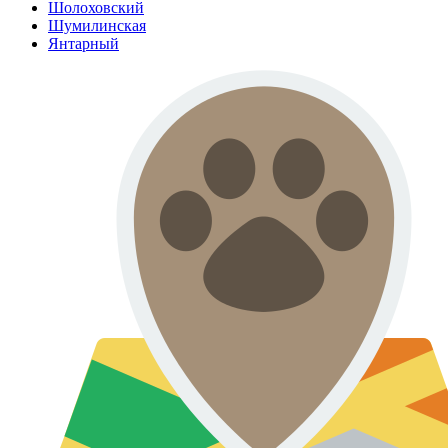
Шолоховский
Шумилинская
Янтарный