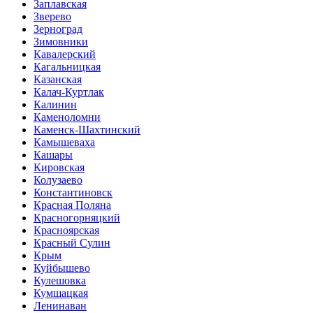
Заплавская
Зверево
Зерноград
Зимовники
Кавалерский
Кагальницкая
Казанская
Калач-Куртлак
Калинин
Каменоломни
Каменск-Шахтинский
Камышеваха
Кашары
Кировская
Колузаево
Константиновск
Красная Поляна
Красногорняцкий
Красноярская
Красный Сулин
Крым
Куйбышево
Кулешовка
Кумшацкая
Ленинаван