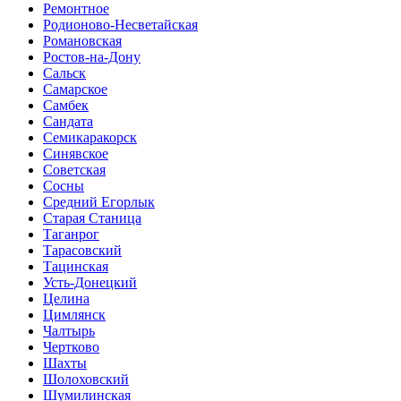
Ремонтное
Родионово-Несветайская
Романовская
Ростов-на-Дону
Сальск
Самарское
Самбек
Сандата
Семикаракорск
Синявское
Советская
Сосны
Средний Егорлык
Старая Станица
Таганрог
Тарасовский
Тацинская
Усть-Донецкий
Целина
Цимлянск
Чалтырь
Чертково
Шахты
Шолоховский
Шумилинская