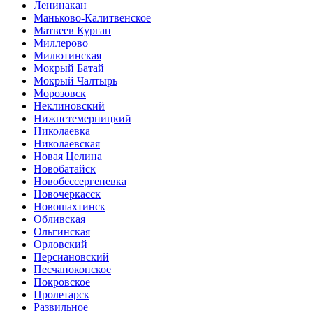
Ленинакан
Маньково-Калитвенское
Матвеев Курган
Миллерово
Милютинская
Мокрый Батай
Мокрый Чалтырь
Морозовск
Неклиновский
Нижнетемерницкий
Николаевка
Николаевская
Новая Целина
Новобатайск
Новобессергеневка
Новочеркасск
Новошахтинск
Обливская
Ольгинская
Орловский
Персиановский
Песчанокопское
Покровское
Пролетарск
Развильное