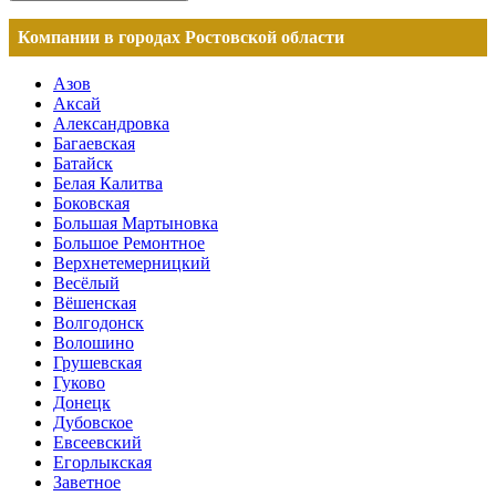
Компании в городах Ростовской области
Азов
Аксай
Александровка
Багаевская
Батайск
Белая Калитва
Боковская
Большая Мартыновка
Большое Ремонтное
Верхнетемерницкий
Весёлый
Вёшенская
Волгодонск
Волошино
Грушевская
Гуково
Донецк
Дубовское
Евсеевский
Егорлыкская
Заветное