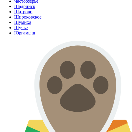
Частоозерье
Шадринск
Шатрово
Широковское
Шумиха
Щучье
Юргамыш