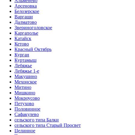
Альменево
Арсеновка
Белозерское
Варгаши
Далматово
Звериноголовское
Каргаполье
Катайск
Кетово
Красный Октябрь
Курган
Куртамыш
Лебяжье
Лебяжье 1-е
Макушино
Мехонское
Митино
Мишкино
Мокроусово
Петухово
Половинное
Сафакулево
сельского типа Балки
сельского типа Старый Просвет
Целинное