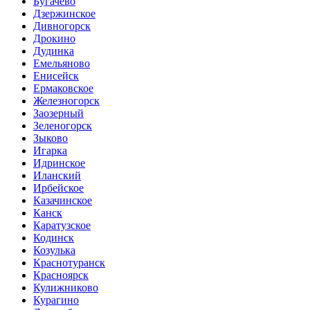
Бугачево
Дзержинское
Дивногорск
Дрокино
Дудинка
Емельяново
Енисейск
Ермаковское
Железногорск
Заозерный
Зеленогорск
Зыково
Игарка
Идринское
Иланский
Ирбейское
Казачинское
Канск
Каратузское
Кодинск
Козулька
Краснотуранск
Красноярск
Кулижниково
Курагино