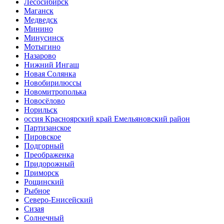
Лесосибирск
Маганск
Медведск
Минино
Минусинск
Мотыгино
Назарово
Нижний Ингаш
Новая Солянка
Новобирилюссы
Новомитрополька
Новосёлово
Норильск
оссия Красноярский край Емельяновский район
Партизанское
Пировское
Подгорный
Преображенка
Придорожный
Приморск
Рощинский
Рыбное
Северо-Енисейский
Сизая
Солнечный