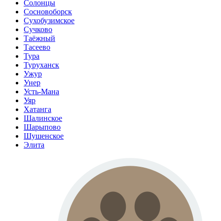
Солонцы
Сосновоборск
Сухобузимское
Сучково
Таёжный
Тасеево
Тура
Туруханск
Ужур
Унер
Усть-Мана
Уяр
Хатанга
Шалинское
Шарыпово
Шушенское
Элита