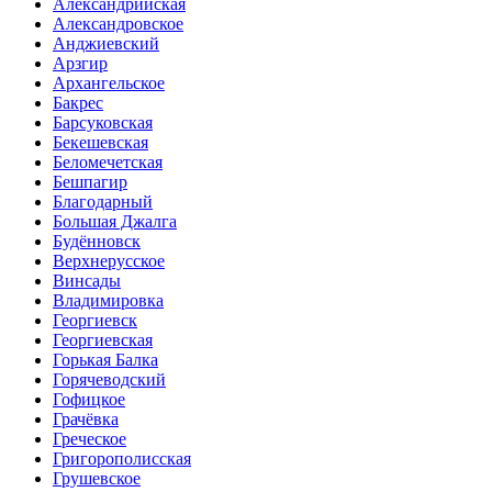
Александрийская
Александровское
Анджиевский
Арзгир
Архангельское
Бакрес
Барсуковская
Бекешевская
Беломечетская
Бешпагир
Благодарный
Большая Джалга
Будённовск
Верхнерусское
Винсады
Владимировка
Георгиевск
Георгиевская
Горькая Балка
Горячеводский
Гофицкое
Грачёвка
Греческое
Григорополисская
Грушевское