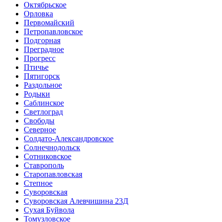
Октябрьское
Орловка
Первомайский
Петропавловское
Подгорная
Преградное
Прогресс
Птичье
Пятигорск
Раздольное
Родыки
Саблинское
Светлоград
Свободы
Северное
Солдато-Александровское
Солнечнодольск
Сотниковское
Ставрополь
Старопавловская
Степное
Суворовская
Суворовская Алевчишина 23Д
Сухая Буйвола
Томузловское