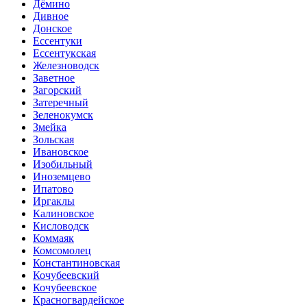
Дёмино
Дивное
Донское
Ессентуки
Ессентукская
Железноводск
Заветное
Загорский
Затеречный
Зеленокумск
Змейка
Зольская
Ивановское
Изобильный
Иноземцево
Ипатово
Иргаклы
Калиновское
Кисловодск
Коммаяк
Комсомолец
Константиновская
Кочубеевский
Кочубеевское
Красногвардейское