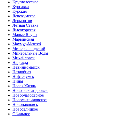
Круглолесское
Курсавка
Курская
Левокумское
Лермонтов
Летняя Ставка
Лысогорская
Малые Ягуры
Марьинская
Махмуд-Мектеб
Минераловодский
Минеральные Воды
Михайловск
Надежда
Невинномысск
Незлобная
Нефтекумск
Нины
Новая Жизнь
Новоалександровск
Новоблагодарное
Новомихайловское
Новопавловск
Новоселицкое
Обильное