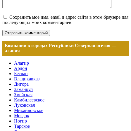
Сохранить моё имя, email и адрес сайта в этом браузере для
последующих моих комментариев.
Компании в городах Республики Северная осетия —
алания
Алагир
Ардон
Беслан
Владикавказ
Дигора
Заманкул
Змейская
Камбилеевское
Луковская
Михайловское
Моздок
Ногир
Тарское