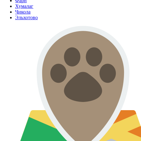
Фарн
Хумалаг
Чикола
Эльхотово