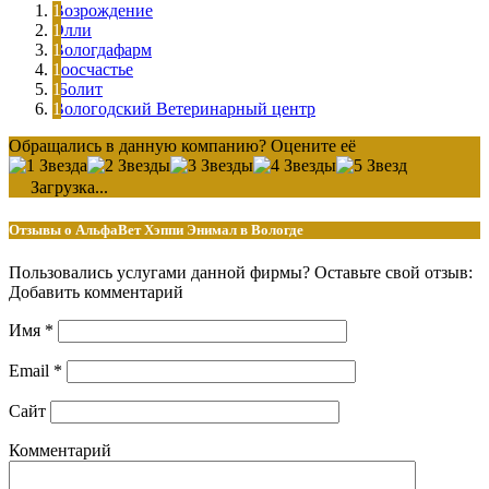
Возрождение
Элли
Вологдафарм
Зоосчастье
IБолит
Вологодский Ветеринарный центр
Обращались в данную компанию? Оцените её
Загрузка...
Отзывы о АльфаВет Хэппи Энимал в Вологде
Пользовались услугами данной фирмы? Оставьте свой отзыв:
Добавить комментарий
Имя
*
Email
*
Сайт
Комментарий