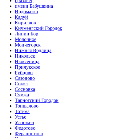
Грязовец
имени Бабушкина
Ирдоматка
Кадуй
Кириллов
Кичменгский Городок
Липин Бор
Молочное
Мончегорск
Нижняя Водлица
Никольск
Нюксеница
Прилукское
Рубцово
Сазоново
Сокол
Сосновка
Сямжа
Тарногский Городок
Тоншалово
Тотьма
Устье
Устюжна
Федотово
Ферапонтово