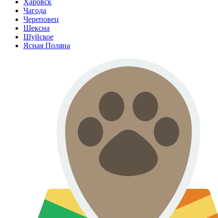
Харовск
Чагода
Череповец
Шексна
Шуйское
Ясная Поляна